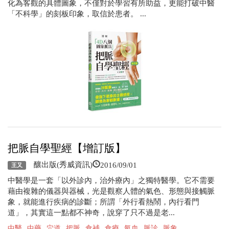
化為客觀的具體圖象，不僅對於學習有所助益，更能打破中醫
「不科學」的刻板印象，取信於患者。 ...
把脈自學聖經【增訂版】
2016/09/01
釀出版(秀威資訊)
王又
中醫學是一套「以外診內，治外療內」之獨特醫學。它不需要
藉由複雜的儀器與器械，光是觀察人體的氣色、形態與接觸脈
象，就能進行疾病的診斷；所謂「外行看熱鬧，內行看門
道」，其實這一點都不神奇，說穿了只不過是老...
中醫
中藥
穴道
把脈
食補
食療
氣血
脈診
脈象