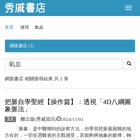
首頁
搜尋
氣血
網路書店 (2)
網路書店 相關搜尋結果 共 2 筆
把脈自學聖經【操作篇】：透視「4D八綱圖
象脈法」
2024/11/01
釀出版(秀威資訊)
王又
「脈象」是中醫獨特的診察方法，但學習把脈最困難的地
方在於，一切全憑醫者的主觀感受，若能夠將抽象的脈搏，轉