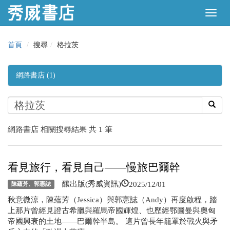
首頁
搜尋
格拉茨
網路書店 (1)
網路書店 相關搜尋結果 共 1 筆
看見旅行，看見自己——慢旅巴爾幹
2025/12/01
釀出版(秀威資訊)
陳蘊芳、郭憲誌
秋意微涼，陳蘊芳（Jessica）與郭憲誌（Andy）再度啟程，踏
上那片曾經見證古希臘與羅馬帝國輝煌、也歷經鄂圖曼與奧匈
帝國興衰的土地——巴爾幹半島。 這片曾長年籠罩於戰火與矛