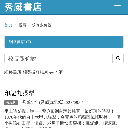
首頁
搜尋
校長跟你說
網路書店 (2)
網路書店 相關搜尋結果 共 2 筆
印記九張犁
2025/09/01
秀威少年(秀威資訊)
何元亨
坐上時光機，咻── 帶你回到台灣最純真、最好玩的時期！
1970年代的台中大甲九張犁，金黃色的稻穗隨風搖呀搖，一個
小男孩在田裡、溪邊、老房子間快樂穿梭：抓泥鰍、捉迷藏、