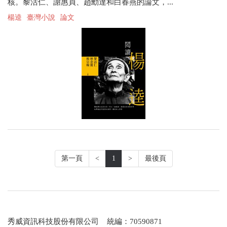
核。黎活仁、謝惠貞、趙勳達和白春燕的論文，...
楊逵
臺灣小說
論文
第一頁
<
1
>
最後頁
秀威資訊科技股份有限公司 統編：70590871