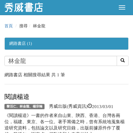
首頁
搜尋
林金龍
網路書店 (1)
網路書店 相關搜尋結果 共 1 筆
閱讀楊逵
2013/03/01
秀威出版(秀威資訊)
黎活仁、林金龍、楊宗翰
《閱讀楊逵》一書的作者來自山東、陝西、香港、台灣各兩
位，福建、東京、各一位。著手籌備之時，曾有系統地蒐集楊
逵研究資料，包括論文以及研究目錄，出版前據原件作了覆