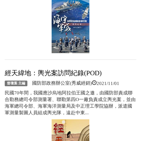
經天緯地：輿光案訪問紀錄(POD)
2021/11/01
國防部政務辦公室(秀威經銷)
曾瓊葉 主編
民國70年間，我國應沙烏地阿拉伯王國之邀，由國防部責成聯
合勤務總司令部測量署、聯勤第四Ο一廠負責成立輿光案，並由
海軍總司令部、海軍海洋測量局及中正理工學院協辦，派遣國
軍測量製圖人員組成輿光隊，遠赴中東...