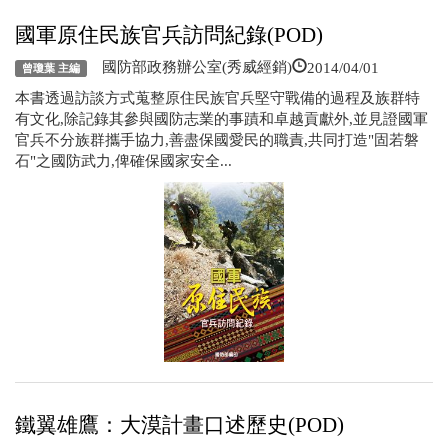
國軍原住民族官兵訪問紀錄(POD)
2014/04/01
國防部政務辦公室(秀威經銷)
曾瓊葉 主編
本書透過訪談方式蒐整原住民族官兵堅守戰備的過程及族群特
有文化,除記錄其參與國防志業的事蹟和卓越貢獻外,並見證國軍
官兵不分族群攜手協力,善盡保國愛民的職責,共同打造"固若磐
石"之國防武力,俾確保國家安全...
鐵翼雄鷹：大漠計畫口述歷史(POD)