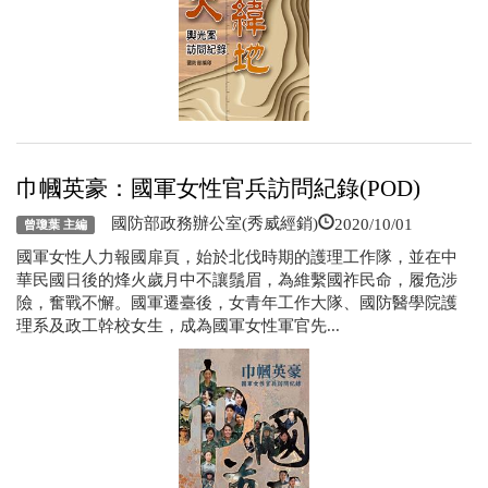
巾幗英豪：國軍女性官兵訪問紀錄(POD)
2020/10/01
國防部政務辦公室(秀威經銷)
曾瓊葉 主編
國軍女性人力報國扉頁，始於北伐時期的護理工作隊，並在中
華民國日後的烽火歲月中不讓鬚眉，為維繫國祚民命，履危涉
險，奮戰不懈。國軍遷臺後，女青年工作大隊、國防醫學院護
理系及政工幹校女生，成為國軍女性軍官先...