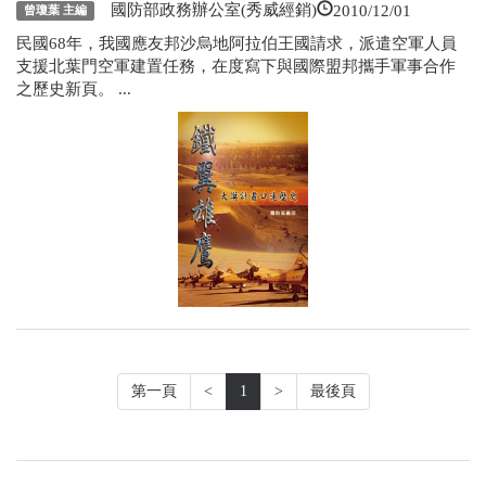
2010/12/01
國防部政務辦公室(秀威經銷)
曾瓊葉 主編
民國68年，我國應友邦沙烏地阿拉伯王國請求，派遣空軍人員
支援北葉門空軍建置任務，在度寫下與國際盟邦攜手軍事合作
之歷史新頁。 ...
第一頁
<
1
>
最後頁