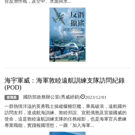
合反潛作戰，及空中、水面與水...
海宇軍威：海軍敦睦遠航訓練支隊訪問紀錄
(POD)
2023/12/01
國防部政務辦公室(秀威經銷)
曾瓊葉
一群熱情洋溢的英勇戰士操縱艨艟巨艦，乘風破浪，遠航國外
訪問友邦，達成航海訓練、敦睦邦誼、宣慰僑胞及宣揚國威的
使命，這是敦睦遠航訓練支隊的任務縮影，也是海軍官兵磨練
專業職能，實踐報國理想，一圓「加入海軍...