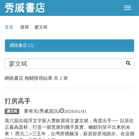
首頁
搜尋
廖文斌
網路書店 (2)
網路書店 相關搜尋結果 共 2 筆
打房高手
2026/01/01
要有光(秀威資訊)
廖文斌
第六屆尖端浮文字新人獎銀賞得主廖文斌，再度出手── 以居住
正義為題材，打造一個荒唐到幾乎真實、幽默到笑不出來的未
來！ 西元二○三五年，台灣房價飆漲，薪資卻原地踏步。在這個