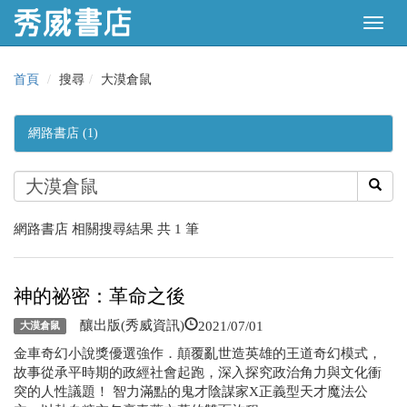
首頁
搜尋
大漠倉鼠
網路書店 (1)
網路書店 相關搜尋結果 共 1 筆
神的祕密：革命之後
2021/07/01
釀出版(秀威資訊)
大漠倉鼠
金車奇幻小說獎優選強作．顛覆亂世造英雄的王道奇幻模式，
故事從承平時期的政經社會起跑，深入探究政治角力與文化衝
突的人性議題！ 智力滿點的鬼才陰謀家X正義型天才魔法公