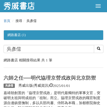
首頁
搜尋
吳彥儒
網路書店 (1)
網路書店 相關搜尋結果 共 1 筆
六師之任──明代協理京營戎政與北京防禦
2025/01/01
秀威出版(秀威資訊)
吳彥儒
嘉靖朝創置的「協理京營戎政」是明代最獨特的軍事文官，突
破明太祖與明成祖的「祖制」而立。協理京營戎政的職官制度
源自邊鎮督撫制，多以兵部尚書、侍郎為本職，加都察院御史