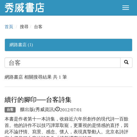
首頁
搜尋
台客
網路書店 (1)
網路書店 相關搜尋結果 共 1 筆
續行的腳印──台客詩集
2012/07/01
釀出版(秀威資訊)
台客
本書是作者第十一本詩集，收錄近六年所創作的現代詩一百餘
首。他的詩作不以技巧譁眾取寵，更重視的是情感的直抒，因
此不論抒情、寫景、感念、懷人，表現真摯動人。北京名詩評