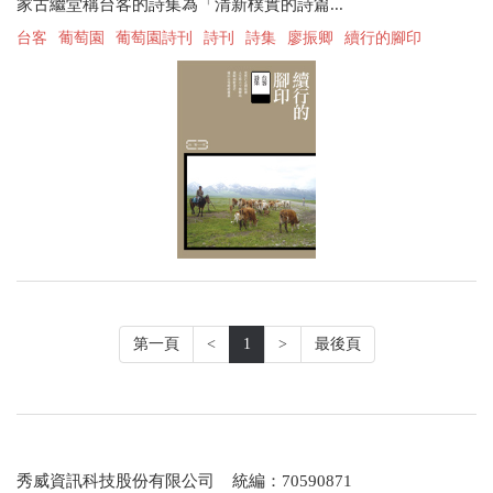
家古繼堂稱台客的詩集為「清新樸實的詩篇...
台客
葡萄園
葡萄園詩刊
詩刊
詩集
廖振卿
續行的腳印
第一頁
<
1
>
最後頁
秀威資訊科技股份有限公司 統編：70590871