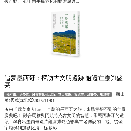
援行動。 在中南半島赤化的動盪歲月...
追夢墨西哥：探訪古文明遺跡 邂逅亡靈節盛
宴
釀出
楊可森、洪瑩真、邱喬菁Becky.Ch、花田無邊、梁淑美、洪靜瑩、鄭瑞軒
2025/11/01
版(秀威資訊)
★由「玩美南人Eric」企劃的墨西哥之旅，來場意想不到的亡靈
慶典吧！ 融合馬雅與阿茲特克古文明的智慧，承襲西班牙的遺
韻，孕育出墨西哥這片蘊含濃烈色彩與古老傳說的土地。從金
字塔群到加勒比海，從多彩...