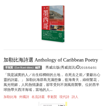
加勒比海詩選 Anthology of Caribbean Poetry
2018/04/01
秀威出版(秀威資訊)
李魁賢（Lee Kuei-shien）編譯
「我是誠實的人／出生棕櫚樹的土地， 在死去之前／要獻出心
靈的詩篇。」 加勒比海群島充滿想像，藍海青天，綠樹繁花，
風光明媚，人民熱情謙虛，卻常受到不測風雨襲擊。位於西半
球熱帶大西洋海域，當地的人...
加勒比海
外國詩
名流詩叢
李魁賢
現代詩
詩人