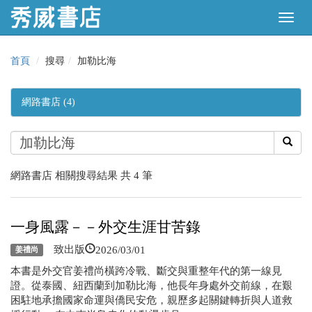
首頁
搜尋
加勒比海
網路書店 (4)
網路書店 相關搜尋結果 共 4 筆
一身風露－－外交生涯甘苦錄
2026/03/01
致出版
姜禮尚
本書是外交官姜禮尚橫跨冷戰、斷交與重整年代的第一線見
證。從泰國、紐西蘭到加勒比海，他長年身處外交前線，在艱
困駐地承擔國家命運與僑民安危，親歷多起關鍵轉折與人道救