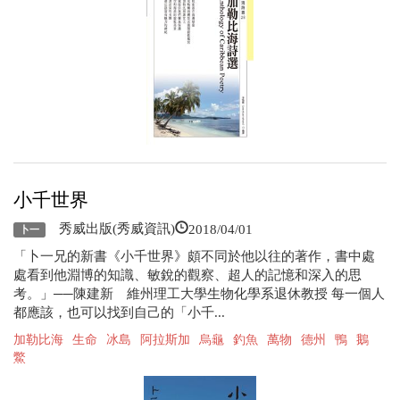
小千世界
2018/04/01
秀威出版(秀威資訊)
卜一
「卜一兄的新書《小千世界》頗不同於他以往的著作，書中處
處看到他淵博的知識、敏銳的觀察、超人的記憶和深入的思
考。」──陳建新 維州理工大學生物化學系退休教授 每一個人
都應該，也可以找到自己的「小千...
加勒比海
生命
冰島
阿拉斯加
烏龜
釣魚
萬物
德州
鴨
鵝
鱉