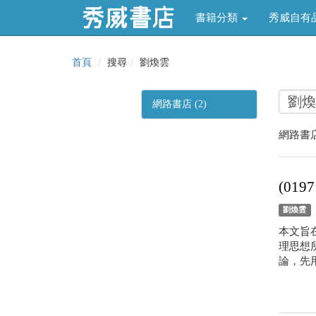
書籍分類
秀威自有
首頁
搜尋
劉煥雲
網路書店 (2)
網路書店
(01
劉煥雲
本文旨
理思想
論，先