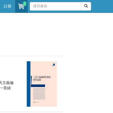
0
註冊
民主義倫
一章緒