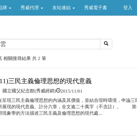
品牌
秀威代理
友站連結
秀威電子書
登入
 相關搜尋結果 共 2 筆
9711)三民主義倫理思想的現代意義
2015/11/01
國立國父紀念館(秀威經銷)
在呈現三民主義倫理思想的內涵及其價值，並結合現時環境，申論三
所展現的現代意義。計分六章，全文逾二十萬字（不含註）。 第
用現象學的方法描述三民主義及倫理思想的現代處...