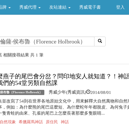
品牌
秀威代理
友站連結
秀威電子書
登入
 相關搜尋結果 共 1 筆
麼燕子的尾巴會分岔？問印地安人就知道？！神
我們的54堂另類自然課
2014/08/01
秀威少年(秀威資訊)
布魯（Florence Holbrook）
集並改寫了54則在世界各地原始文化中，用來解釋大自然萬物和自然
事，例如：為什麼熊的尾巴這麼短、為什麼蛇年年都脫皮、為何兔子
一隻青蛙的由來、孔雀的尾巴上怎麼長著那麼多隻眼睛...
自然現象
希臘羅馬神話
原住民
神話