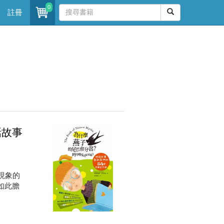
0
註冊
話故事
現象的
如此膽