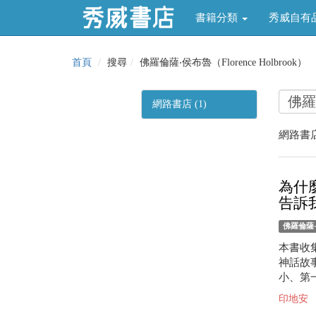
書籍分類
秀威自有
首頁
搜尋
佛羅倫薩‧侯布魯（Florence Holbrook）
網路書店 (1)
網路書店
為什
告訴
佛羅倫薩‧侯
本書收
神話故
小、第
印地安