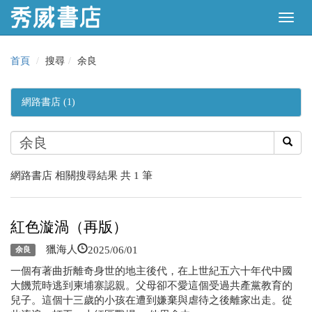
首頁
搜尋
余良
網路書店 (1)
網路書店 相關搜尋結果 共 1 筆
紅色漩渦（再版）
2025/06/01
獵海人
余良
一個有著曲折離奇身世的地主後代，在上世紀五六十年代中國
大饑荒時逃到柬埔寨認親。父母卻不愛這個受過共產黨教育的
兒子。這個十三歲的小孩在遭到嫌棄與虐待之後離家出走。從