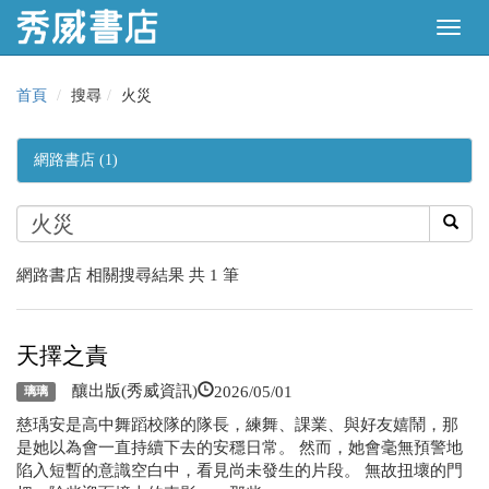
首頁
搜尋
火災
網路書店 (1)
網路書店 相關搜尋結果 共 1 筆
天擇之責
2026/05/01
釀出版(秀威資訊)
璃璃
慈瑀安是高中舞蹈校隊的隊長，練舞、課業、與好友嬉鬧，那
是她以為會一直持續下去的安穩日常。 然而，她會毫無預警地
陷入短暫的意識空白中，看見尚未發生的片段。 無故扭壞的門