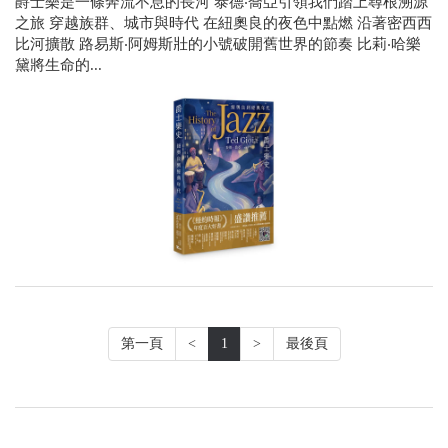
爵士樂是一條奔流不息的長河 泰德‧喬亞引領我們踏上尋根溯源
之旅 穿越族群、城市與時代 在紐奧良的夜色中點燃 沿著密西西
比河擴散 路易斯‧阿姆斯壯的小號破開舊世界的節奏 比莉‧哈樂
黛將生命的...
第一頁
<
1
>
最後頁