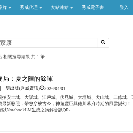
品牌
秀威代理
友站連結
秀威電子書
登入
 相關搜尋結果 共 1 筆
終局：夏之陣的餘暉
2026/04/01
釀出版(秀威資訊)
親拍安土城、大阪城、江戶城、伏見城、大垣城、犬山城、二條城、
城最新彩照，帶您穿梭古今，神遊豐臣與德川幕府時期的風雲變幻！ 
以NotebookLM生成之講解音訊QR-...