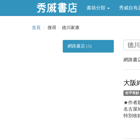
書籍分類
秀威自有
首頁
搜尋
德川家康
網路書店 (1)
網路書店
大阪
松平有妙
★作者
名古屋
特別收錄