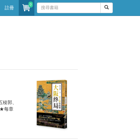
0
註冊
五稜郭、
★每章