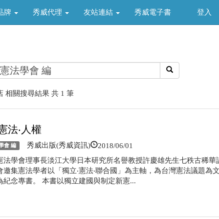
品牌
秀威代理
友站連結
秀威電子書
登入
 相關搜尋結果 共 1 筆
憲法‧人權
2018/06/01
秀威出版(秀威資訊)
學會 編
憲法學會理事長淡江大學日本研究所名譽教授許慶雄先生七秩古稀華
會邀集憲法學者以「獨立‧憲法‧聯合國」為主軸，為台灣憲法議題為
紀念專書。 本書以獨立建國與制定新憲...