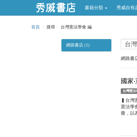
書籍分類
秀威自有
首頁
搜尋
台灣憲法學會 編
網路書店 (1)
網路書店
國家‧
台灣憲法
▍台灣
憲法學
冊，以為