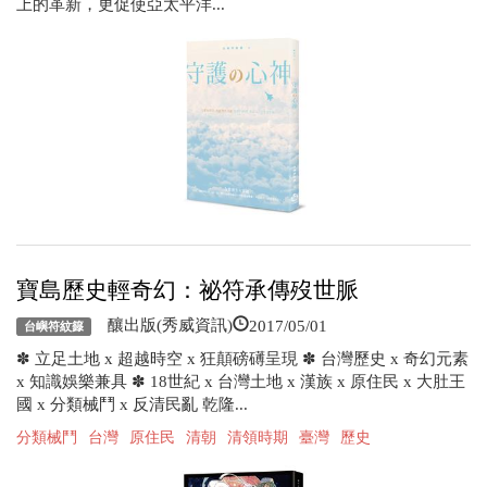
上的革新，更促使亞太平洋...
寶島歷史輕奇幻：祕符承傳歿世脈
2017/05/01
釀出版(秀威資訊)
台嶼符紋籙
✽ 立足土地 x 超越時空 x 狂顛磅礡呈現 ✽ 台灣歷史 x 奇幻元素
x 知識娛樂兼具 ✽ 18世紀 x 台灣土地 x 漢族 x 原住民 x 大肚王
國 x 分類械鬥 x 反清民亂 乾隆...
分類械鬥
台灣
原住民
清朝
清領時期
臺灣
歷史