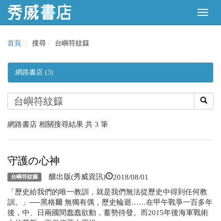
首頁
搜尋
台嶼符紋籙
網路書店 (3)
網路書店 相關搜尋結果 共 3 筆
守護の心神
2018/08/01
釀出版(秀威資訊)
台嶼符紋籙
「歷史給我們的唯一教訓，就是我們無法從歷史中得到任何教
訓。」──黑格爾 無獨有偶，歷史輪迴……在甲午戰爭一百多年
後，中、日兩國間蠢蠢欲動，蓄勢待發。而2015年後海軍戰術