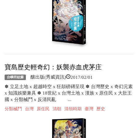
寶島歷史輕奇幻：妖襲赤血虎茅庄
2017/02/01
釀出版(秀威資訊)
台嶼符紋籙
✽ 立足土地 x 超越時空 x 狂顛磅礡呈現 ✽ 台灣歷史 x 奇幻元素
x 知識娛樂兼具 ✽ 18世紀 x 台灣土地 x 漢族 x 原住民 x 大肚王
國 x 分類械鬥 x 反清民亂 ...
分類械鬥
台灣
原住民
清朝
清領時期
臺灣
歷史