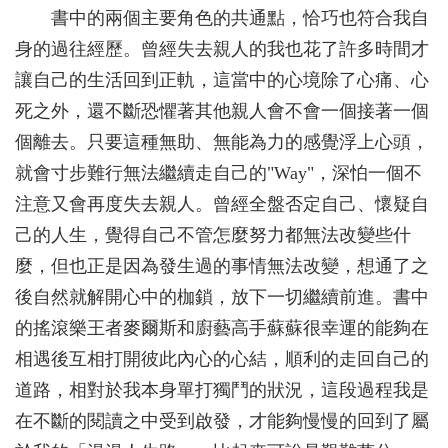
書中的兩個主要角色的共通點，恰巧也符合我自
身的過往經歷。曾經失去親人的我也花了許多時間才
讓自己的生活回到正軌，這當中的心境除了心痛、心
死之外，還不斷恐懼著其他親人會不會一個接著一個
個離去。只要這種無助、無能為力的感覺浮上心頭，
就會寸步難行無法繼續走自己的"Way"，深怕一個不
注意又會再度失去親人。曾經全盤否定自己、懷疑自
己的人生，覺得自己不管怎麼努力都無法改變些什
麼，但也正是因為發生過的事情無法改變，想通了之
後自然就解開心中的枷鎖，放下一切繼續前進。書中
的搖滾樂王者麥爾斯和廚藝高手蘇蘇很幸運的能夠在
相遇後互相打開彼此內心的心結，順利的走回自己的
道路，相對於我本身單打獨鬥的狀況，這段過程我是
在不斷的閱讀之中受到啟發，才能夠慢慢的回到了屬