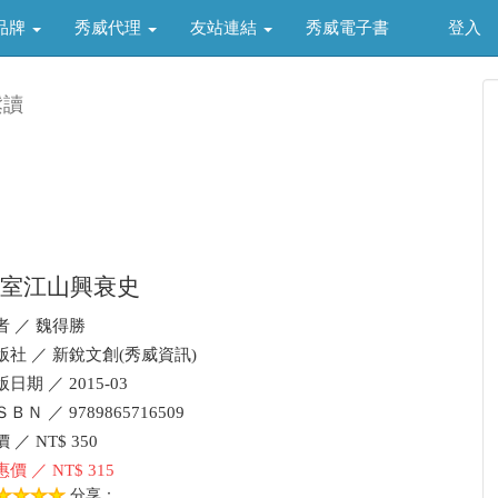
品牌
秀威代理
友站連結
秀威電子書
登入
鬆讀
室江山興衰史
者 ／ 魏得勝
版社 ／ 新銳文創(秀威資訊)
日期 ／ 2015-03
ＢＮ ／ 9789865716509
 ／ NT$ 350
價 ／ NT$ 315
分享：