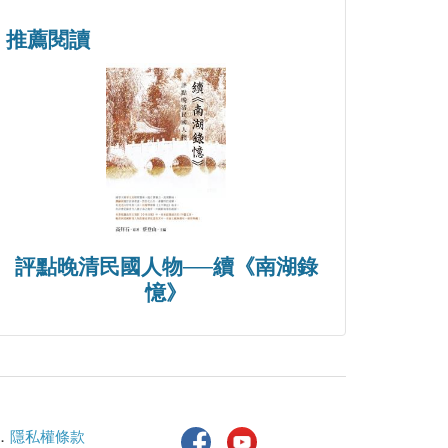
推薦閱讀
評點晚清民國人物──續《南湖錄
憶》
．
隱私權條款