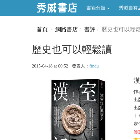
書籍分類
秀威自有
首頁
網路書店
書評
歷史也可以輕
歷史也可以輕鬆讀
2015-04-18 at 00:52 發表人：
findu
漢
作
出
出版
ＩＳ
定價
優惠