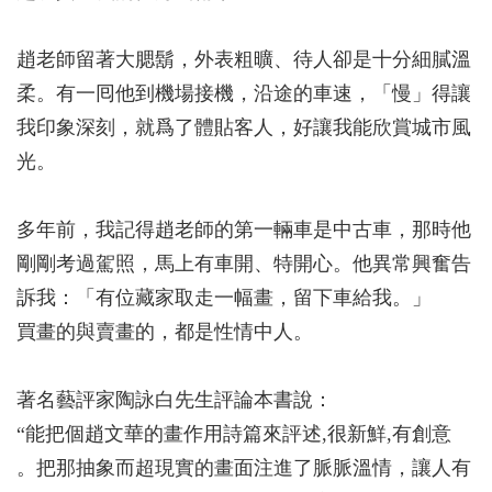
趙老師留著大腮鬍，外表粗曠、待人卻是十分細膩溫
柔。有一囘他到機場接機，沿途的車速，「慢」得讓
我印象深刻，就爲了體貼客人，好讓我能欣賞城市風
光。
多年前，我記得趙老師的第一輛車是中古車，那時他
剛剛考過駕照，馬上有車開、特開心。他異常興奮告
訴我：「有位藏家取走一幅畫，留下車給我。」
買畫的與賣畫的，都是性情中人。
著名藝評家陶詠白先生評論本書說：
“能把個趙文華的畫作用詩篇來評述,很新鮮,有創意
。把那抽象而超現實的畫面注進了脈脈溫情，讓人有