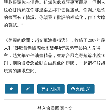
興趣跟隨你去漫遊。雖然你處處誤導著觀眾，但別人
也心甘情願在你那溫柔之鄉中去捉迷藏。你讓那迷惑
的畫面有了情調。你顛覆了批評的程式化，作了大膽
的賞試。”
《美麗的瞬間：趙文華油畫精選》，收錄了2007年義
大利“佛羅倫斯國際藝術雙年展”美弟奇藝術大獎得
主，趙文華57件油畫精品，並結合風之寄短篇小說10
则，期盼激發您啟動自由想像的翅膀，一起徜徉於超
現實的無垠空間。
加入購買
免費試閱
登入會員回應本文