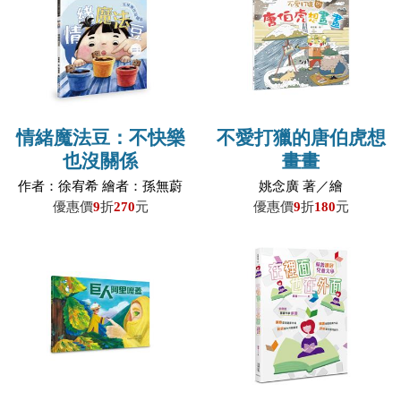
情緒魔法豆：不快樂
不愛打獵的唐伯虎想
也沒關係
畫畫
作者：徐宥希 繪者：孫無蔚
姚念廣 著／繪
優惠價
9
折
270
元
優惠價
9
折
180
元