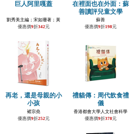
巨人阿里嘎蓋
在裡面也在外面：蘇
善讀評兒童文學
劉秀美主編；宋如珊著；黃
蘇善
岳琳繪
優惠價
9
折
342
元
優惠價
9
折
198
元
再老，還是母親的小
禮貓傳：周代飲食禮
小孩
儀
褚宗堯
香港都會大學人文社會科學
院田家炳中華文化中心／
優惠價
9
折
252
元
優惠價
9
折
378
元
編；狄巧兒、許奕敏、蔡欣
桐、吳嘉希／繪