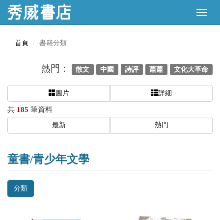
首頁
書籍分類
熱門：
散文
中國
詩評
蕭蕭
文化大革命
圖片
詳細
共
185
筆資料
最新
熱門
童書/青少年文學
分類