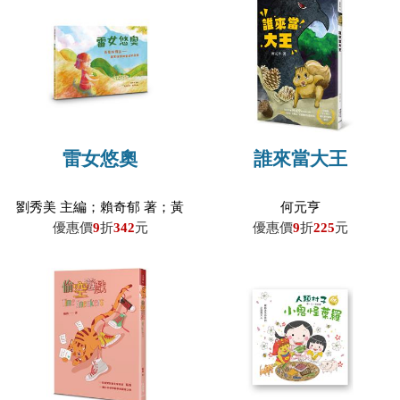
雷女悠奧
誰來當大王
劉秀美 主編；賴奇郁 著；黃
何元亨
岳琳 繪
優惠價
9
折
342
元
優惠價
9
折
225
元