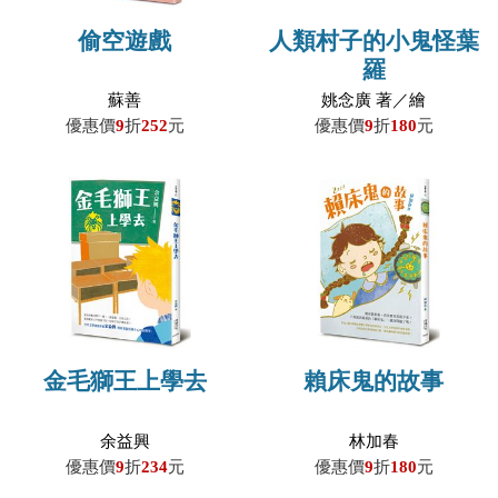
偷空遊戲
人類村子的小鬼怪葉
羅
蘇善
姚念廣 著／繪
優惠價
9
折
252
元
優惠價
9
折
180
元
金毛獅王上學去
賴床鬼的故事
余益興
林加春
優惠價
9
折
234
元
優惠價
9
折
180
元