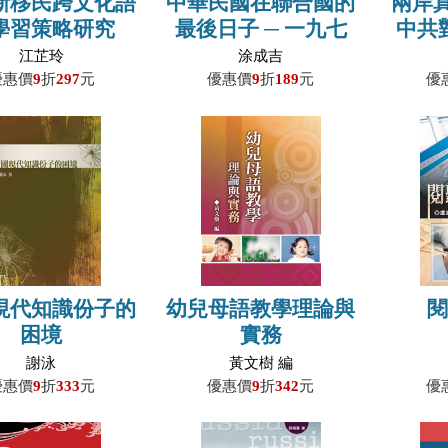
新移民跨文化語
中華民國在聯合國的
兩岸
學習策略研究
最後日子 ─ 一九七
中共
一年台北接受雙重代
策
江芷玲
涂成吉
表權之始末
優惠價
9
折
297
元
優惠價
9
折
189
元
優
現代知識份子的
幼兒母語教學理論與
困境
實務
謝泳
黃文樹 編
優惠價
9
折
333
元
優惠價
9
折
342
元
優