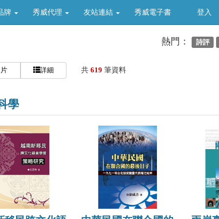
品牌
秀威代理
友站連結
秀威電子書
登入
熱門：
詩評
共
619
筆資料
圖片
詳細
科學