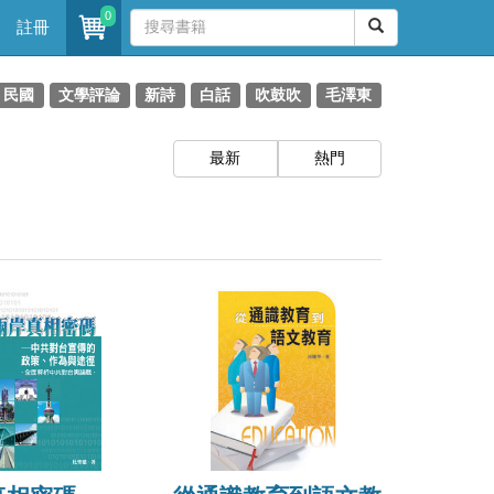
0
註冊
民國
文學評論
新詩
白話
吹鼓吹
毛澤東
最新
熱門