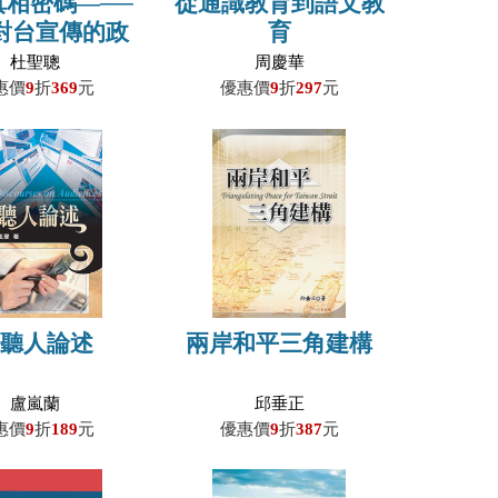
真相密碼—──
從通識教育到語文教
對台宣傳的政
育
、作為與途徑
杜聖聰
周慶華
惠價
9
折
369
元
優惠價
9
折
297
元
閱聽人論述
兩岸和平三角建構
盧嵐蘭
邱垂正
惠價
9
折
189
元
優惠價
9
折
387
元