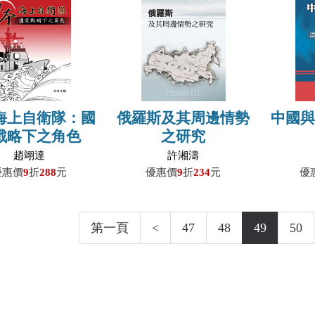
海上自衛隊：國
俄羅斯及其周邊情勢
中國
戰略下之角色
之研究
趙翊達
許湘濤
優惠價
9
折
288
元
優惠價
9
折
234
元
優
第一頁
<
47
48
49
50