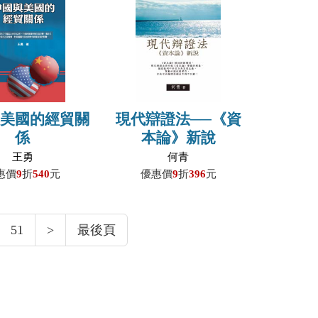
與美國的經貿關
現代辯證法──《資
係
本論》新說
王勇
何青
惠價
9
折
540
元
優惠價
9
折
396
元
51
>
最後頁