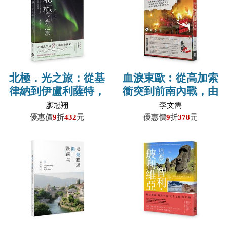
北極．光之旅：從基
血淚東歐︰從高加索
律納到伊盧利薩特，
衝突到前南內戰，由
那些夢幻國度的尋光
鐵幕倒下到歐亞身
廖冠翔
李文雋
際遇
分，艱險奮進的足球
優惠價
9
折
432
元
優惠價
9
折
378
元
旅行