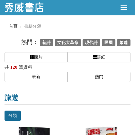
首頁
書籍分類
熱門：
新詩
文化大革命
現代詩
民國
蕭蕭
圖片
詳細
共
120
筆資料
最新
熱門
旅遊
分類