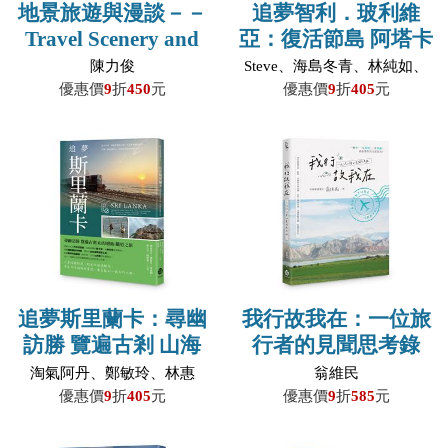
地景旅遊與漫談－－
追夢智利．玻利維
Travel Scenery and
亞：復活節島 阿塔卡
Reflections
馬 天空之鏡 拉巴斯
陳力俊
Steve、海島冬青、林純如、
藍田人、Frances、Jan、王佳
優惠價
9
折
450
元
優惠價
9
折
405
元
佳／合著
追夢斯里蘭卡：尋幽
我行故我在：一位旅
訪勝 覽遍古剎 山海
行者的見聞思考錄
戀曲 鐵道之旅
淘氣阿丹、鄭敏玲、林惠
翁維民
如、塗人守、柯蓁蓁／合著
優惠價
9
折
405
元
優惠價
9
折
585
元