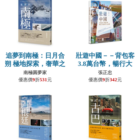
追夢到南極：日月合
壯遊中國－－背包客
朔 極地探索，奢華之
3.8萬台幣，暢行大
最 圓夢之旅
陸38日全攻略
南極圓夢家
張正忠
優惠價
9
折
531
元
優惠價
9
折
342
元