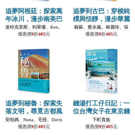
追夢阿根廷：探索萬
追夢到古巴：穿梭純
年冰川，漫步南美巴
樸與恬靜，漫步華麗
黎
與時尚
達特克里斯、利翠珊、Ken、
蘇蘇、蔡永義、林麗玲、張
鐵小娜、沈卡洛、劉兆明、
國器、陳淑華、魏瓊瑛、康
優惠價
9
折
405
元
優惠價
9
折
405
元
李方桂、梁淑美、珠珠／合
慶宏、張玉佩、張建和／合
著
著
追夢到秘魯：探索失
錢湯打工仔日記：一
落文明，尋覓古都風
位台灣女子在東京錢
華
湯打工的真實日常
安啦媽、Nuna、毛怪、Davis
下町貴族
Su、林惠予
優惠價
9
折
405
元
優惠價
9
折
405
元