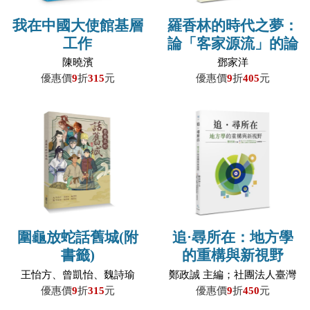
我在中國大使館基層
羅香林的時代之夢：
工作
論「客家源流」的論
述建構與傳播
陳曉濱
鄧家洋
（1905-1978）
優惠價
9
折
315
元
優惠價
9
折
405
元
圍龜放蛇話舊城(附
追·尋所在：地方學
書籤)
的重構與新視野
王怡方、曾凱怡、魏詩瑜
鄭政誠 主編；社團法人臺灣
著；李宸瑩、林楟臻、陳柔
文化事業發展協會、國立中
優惠價
9
折
315
元
優惠價
9
折
450
元
安 繪
央大學桃園學研究中心 統籌