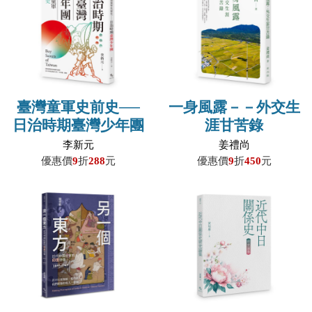
臺灣童軍史前史──
一身風露－－外交生
日治時期臺灣少年團
涯甘苦錄
李新元
姜禮尚
優惠價
9
折
288
元
優惠價
9
折
450
元