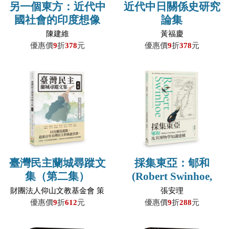
另一個東方：近代中
近代中日關係史研究
國社會的印度想像
論集
（1895-1949）
陳建維
黃福慶
優惠價
9
折
378
元
優惠價
9
折
378
元
臺灣民主蘭城尋蹤文
採集東亞：郇和
集（第二集）
(Robert Swinhoe,
1836-1877)及其博物
財團法人仰山文教基金會 策
張安理
劃主編，游錫堃、姚嘉文、
學知識建構
優惠價
9
折
612
元
優惠價
9
折
288
元
陳儀深、黃文瀚、楊晉平、
陳偉智、蔡明志、李雅莉、
林恕暉、陳瑞麟、任育德、