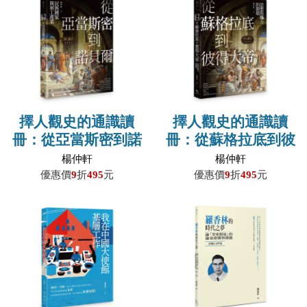
吳怡潔、柯汎禧、杜欣穎合
著
擇人觀史的通識讀
擇人觀史的通識讀
冊：從亞當斯密到諾
冊：從蘇格拉底到彼
貝爾──民族國家與
得大帝──思想與權
楊仲軒
楊仲軒
軍工產業
力的開端
優惠價
9
折
495
元
優惠價
9
折
495
元