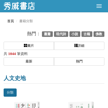
首頁
書籍分類
熱門：
蕭蕭
現代詩
小說
古籍
佛教
圖片
詳細
共
1044
筆資料
最新
熱門
人文史地
分類