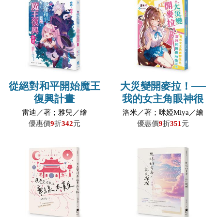
從絕對和平開始魔王
大災變開麥拉！──
復興計畫
我的女主角眼神很
兇，演技卻誇張地
雷迪／著；雅兒／繪
洛米／著；咪婭Miya／繪
強!!?
優惠價
9
折
342
元
優惠價
9
折
351
元