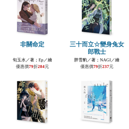
非關命定
三十而立☆變身兔女
郎戰士
旬玉水／著；Ep／繪
胖雪豹／著；NAGI／繪
優惠價
79
折
284
元
優惠價
79
折
237
元