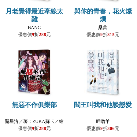
月老覺得最近牽線太
與你的青春，花火燦
難
爛
BANG
桑蕾
優惠價
9
折
288
元
優惠價
9
折
315
元
無惡不作俱樂部
閻王叫我和他談戀愛
關星洛／著；ZUKA蘇卡／繪
咩嚕羊
優惠價
9
折
288
元
優惠價
9
折
306
元