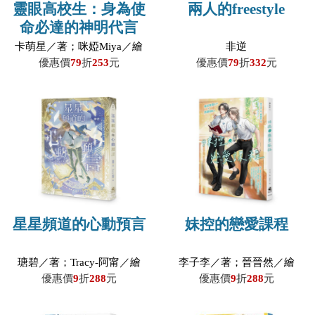
靈眼高校生：身為使
兩人的freestyle
命必達的神明代言
人，助人依舊得收
卡萌星／著；咪婭Miya／繪
非逆
費！
優惠價
79
折
253
元
優惠價
79
折
332
元
星星頻道的心動預言
妹控的戀愛課程
瑭碧／著；Tracy-阿甯／繪
李子李／著；晉晉然／繪
優惠價
9
折
288
元
優惠價
9
折
288
元