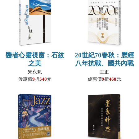
醫者心靈視窗：石紋
20世紀70春秋：歷經
之美
八年抗戰、國共內戰
及北大荒勞改，劇作
宋永魁
王正
家王正的未竟回憶錄
優惠價
9
折
540
元
優惠價
9
折
468
元