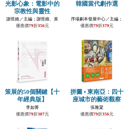
光影心象：電影中的
韓國當代劇作選
宗教性與靈性
謝世維／主編；謝世維、黃
序場劇本發展中心／主編；
柏棋、張毅民、鄭印君、陳
崔緇言、李美慶、裴三植、
優惠價
79
折
356
元
優惠價
79
折
379
元
乃華、陳小樺、高榮禧、杜
尹美賢、文議榮／原著；柳
文仁、王重正、戴忠杰、楊
銀河、林侑毅、李相美、林
美芬、吳奕均、李威德、許
婉瑂／譯
原綸／作
策展的50個關鍵【十
拼圖 • 東南亞：四十
年經典版】
座城市的藝術觀察
李如菁
張雅粱
優惠價
79
折
387
元
優惠價
79
折
356
元