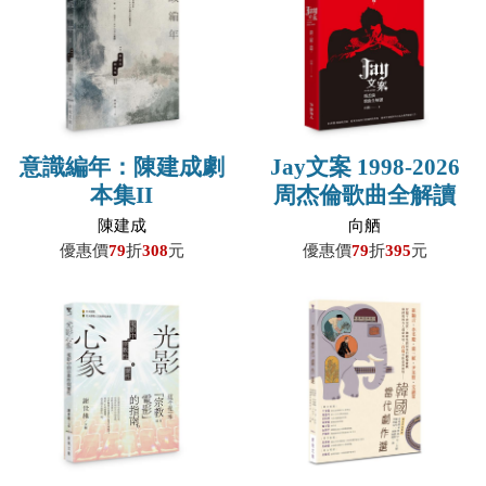
意識編年：陳建成劇
Jay文案 1998-2026
本集II
周杰倫歌曲全解讀
【終結篇】
陳建成
向舾
優惠價
79
折
308
元
優惠價
79
折
395
元