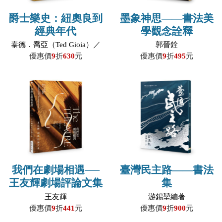
爵士樂史：紐奧良到
墨象神思——書法美
經典年代
學觀念詮釋
泰德．喬亞（Ted Gioia）／
郭晉銓
著；俞璟瑤、任書欣、謝樹
優惠價
9
折
630
元
優惠價
9
折
495
元
寬／譯；明格斯／審校
我們在劇場相遇──
臺灣民主路——書法
王友輝劇場評論文集
集
王友輝
游錫堃編著
優惠價
9
折
441
元
優惠價
9
折
900
元