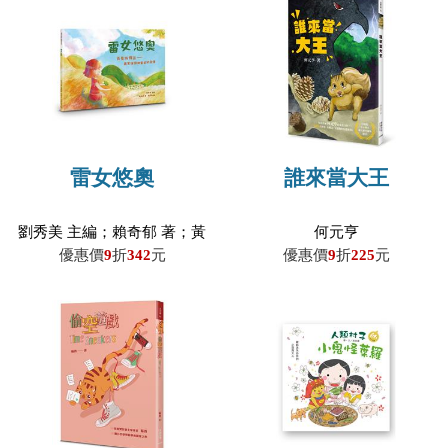
雷女悠奧
誰來當大王
劉秀美 主編；賴奇郁 著；黃
何元亨
岳琳 繪
優惠價
9
折
342
元
優惠價
9
折
225
元