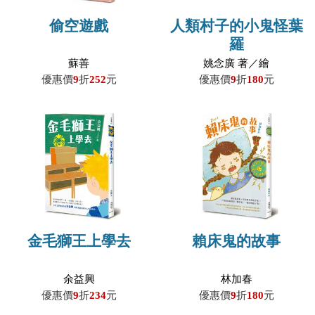
偷空遊戲
人類村子的小鬼怪葉
羅
蘇善
姚念廣 著／繪
優惠價
9
折
252
元
優惠價
9
折
180
元
金毛獅王上學去
賴床鬼的故事
余益興
林加春
優惠價
9
折
234
元
優惠價
9
折
180
元