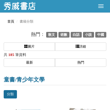
首頁
書籍分類
熱門：
散文
術數
白話
小說
中國
圖片
詳細
共
185
筆資料
最新
熱門
童書/青少年文學
分類