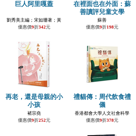
巨人阿里嘎蓋
在裡面也在外面：蘇
善讀評兒童文學
劉秀美主編；宋如珊著；黃
蘇善
岳琳繪
優惠價
9
折
342
元
優惠價
9
折
198
元
再老，還是母親的小
禮貓傳：周代飲食禮
小孩
儀
褚宗堯
香港都會大學人文社會科學
院田家炳中華文化中心／
優惠價
9
折
252
元
優惠價
9
折
378
元
編；狄巧兒、許奕敏、蔡欣
桐、吳嘉希／繪