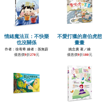
情緒魔法豆：不快樂
不愛打獵的唐伯虎想
也沒關係
畫畫
作者：徐宥希 繪者：孫無蔚
姚念廣 著／繪
優惠價
9
折
270
元
優惠價
9
折
180
元