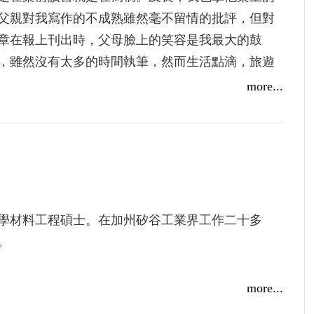
父親對我寫作的不成熟雖然毫不留情的批評，但對
章在報上刊出時，父母臉上的笑容是我最大的鼓
，雖然沒有太多的時間執筆，然而生活點滴，旅遊
作家提子墨舊金山講座活動實錄（上）
來。僅以此書獻給我的父母。
more...
學材料工程碩士。在加州矽谷工業界工作二十多
。
親周伯達先生學習寫作。作品曾發表於《中央日
more...
世界日報》副刊。