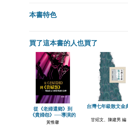
本書特色
買了這本書的人也買了
台灣七年級散文金
從《老婦還鄉》到
《貴婦怨》──導演的
甘炤文、陳建男 編
黃惟馨