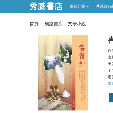
書籍分類
秀威自有
首頁
網路書店
文學小說
作
出
出版
ＩＳ
定價
優惠