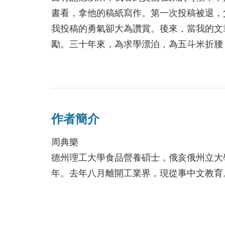
2016/06/29
書看，拿他的稿紙寫作。第一次投稿被退，
我投稿的勇氣卻大為讚賞。後來，當我的文
勵。三十年來，為求學漂泊，為五斗米折腰
與火鳥一起重生 
見聞，我仍忍不住利用工作之暇將它記錄下
2016/06/28
作者簡介
周典樂
德州理工大學食品營養碩士，俄亥俄州立大
年。去年八月離開工業界，現從事中文教育
自幼在母親施秀芳女士督促下背古文，隨父
報》、《中華日報》、《臺灣新生報》及《