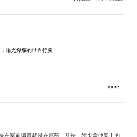
索．陽光燦爛的世界行腳
more...
展，秀威活動搶先看！
作家提子墨舊金山講座活動實錄（下）
是在案前讀書就是在寫稿。及長，我也拿他架上的