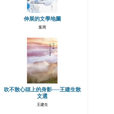
伸展的文學地圖
葉周
吹不散心頭上的身影──王建生散
文選
王建生