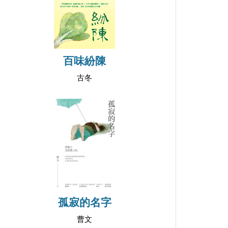
百味紛陳
古冬
孤寂的名字
曹文