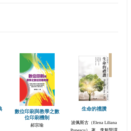
典
生命的禮讚
數位印刷與教學之數
位印刷機制
波佩斯古（Elena Liliana
郝宗瑜
Popescu） 著，李魁賢譯