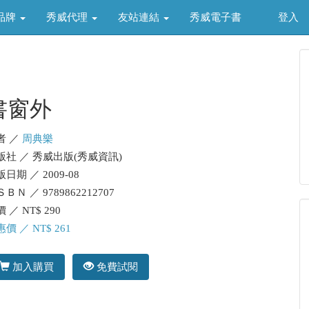
品牌
秀威代理
友站連結
秀威電子書
登入
書窗外
者 ／
周典樂
版社 ／ 秀威出版(秀威資訊)
日期 ／ 2009-08
ＢＮ ／ 9789862212707
 ／ NT$ 290
價 ／ NT$ 261
加入購買
免費試閱