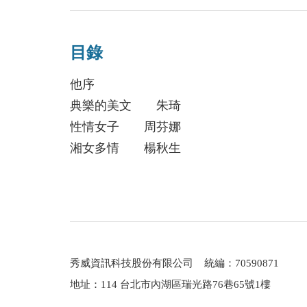
目錄
他序
典樂的美文 朱琦
性情女子 周芬娜
湘女多情 楊秋生
讓平淡昇華的魔術 謝勳
典雅喜樂 葉文可
第一部 百味人生
書窗外
秀威資訊科技股份有限公司 統編：70590871
春城無處不飛花
地址：114 台北市內湖區瑞光路76巷65號1樓
校園秋色