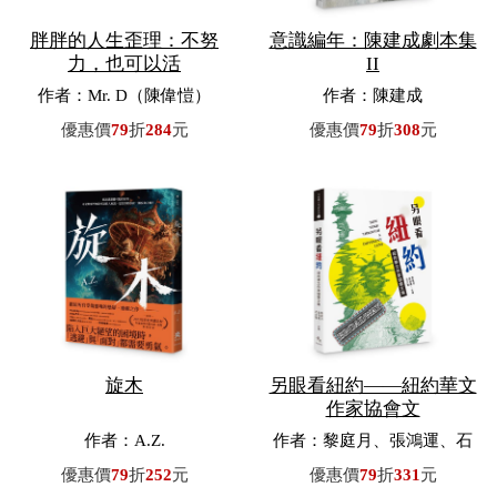
胖胖的人生歪理：不努
意識編年：陳建成劇本集
力，也可以活
II
作者：Mr. D（陳偉愷）
作者：陳建成
優惠價
79
折
284
元
優惠價
79
折
308
元
旋木
另眼看紐約——紐約華文
作家協會文
作者：A.Z.
作者：黎庭月、張鴻運、石
文珊／主編
優惠價
79
折
252
元
優惠價
79
折
331
元