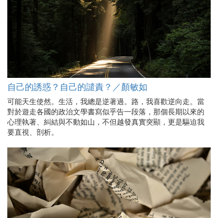
自己的誘惑？自己的譴責？／顏敏如
可能天生使然。生活，我總是逆著過。路，我喜歡逆向走。當
對於遊走各國的政治文學書寫似乎告一段落，那個長期以來的
心理執著、糾結與不動如山，不但越發真實突顯，更是驅迫我
要直視、剖析。