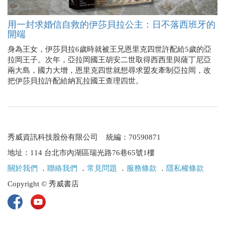
用一封求婚信自救的伊莎貝拉公主：日不落西班牙的
開端
身為王女，伊莎貝拉6歲時就被王兄恩里克四世許配給5歲的亞
拉岡王子。次年，亞拉岡國王胡安二世取得西西里與薩丁尼亞
兩大島，國力大增，恩里克四世就想尋求盟友牽制亞拉岡，改
把伊莎貝拉許配給納瓦拉國王查理四世。
秀威資訊科技股份有限公司 統編：70590871
地址：114 台北市內湖區瑞光路76巷65號1樓
關於我們
．
聯絡我們
．
常見問題
．
服務條款
．
隱私權條款
Copyright © 秀威書店