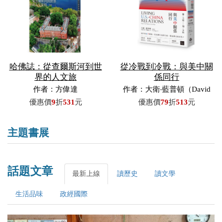
哈佛誌：從查爾斯河到世
從冷戰到冷戰：與美中關
界的人文旅
係同行
作者：方偉達
作者：大衛‧藍普頓（David
M. Lampton）／著，費艾文
優惠價
9
折
531
元
優惠價
79
折
513
元
（Evan Phipps）／譯
主題書展
話題文章
最新上線
讀歷史
讀文學
生活品味
政經國際