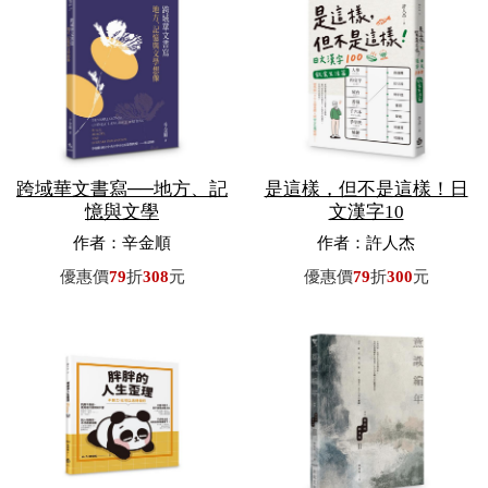
跨域華文書寫──地方、記
是這樣，但不是這樣！日
憶與文學
文漢字10
作者：辛金順
作者：許人杰
優惠價
79
折
308
元
優惠價
79
折
300
元