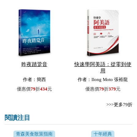
昨夜踏跫音
快速學阿美語：從零到使
用
作者：簡西
作者：Ilong Moto 張裕龍
優惠價
79
折
434
元
優惠價
79
折
379
元
>>>更多79折
閱讀注目
青森美食散策指南
十年經典