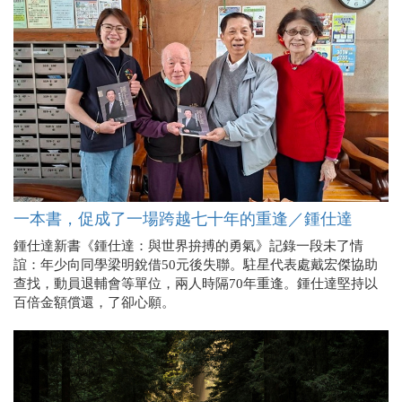
一本書，促成了一場跨越七十年的重逢／鍾仕達
鍾仕達新書《鍾仕達：與世界拚搏的勇氣》記錄一段未了情
誼：年少向同學梁明銳借50元後失聯。駐星代表處戴宏傑協助
查找，動員退輔會等單位，兩人時隔70年重逢。鍾仕達堅持以
百倍金額償還，了卻心願。