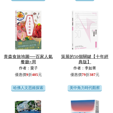
青森食旅地圖──百家人氣
策展的50個關鍵【十年經
餐廳×周
典版】
作者：粟子
作者：李如菁
優惠價
9
折
405
元
優惠價
79
折
387
元
哈佛人文思維探索
美中角力時代觀察