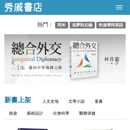
熱門：
阿米
追夢到北極
快速學阿美語
Previous
Next
新書上架
人文史地
文學小說
童書
旅遊
藝術設計
社會科學
醫療保健