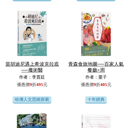
當胡迪尼遇上希波克拉底
青森食旅地圖──百家人氣
──魔術醫
餐廳×周
作者：李貫廷
作者：粟子
優惠價
9
折
495
元
優惠價
9
折
405
元
哈佛人文思維探索
十年經典