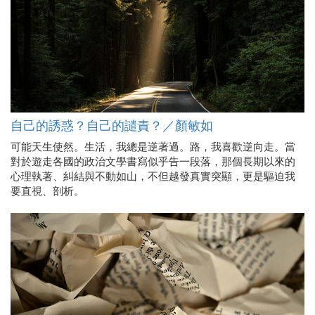
自己的誘惑？自己的譴責？／顏敏如
可能天生使然。生活，我總是逆著過。路，我喜歡逆向走。當
對於遊走各國的政治文學書寫似乎告一段落，那個長期以來的
心理執著、糾結與不動如山，不但越發真實突顯，更是驅迫我
要直視、剖析。