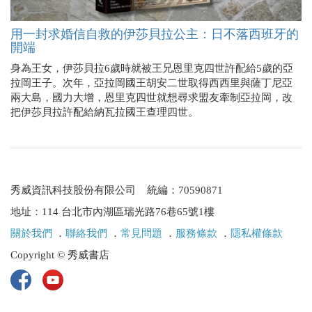
用一封求婚信自救的伊莎貝拉公主：日不落西班牙的
開端
身為王女，伊莎貝拉6歲時就被王兄恩里克四世許配給5歲的亞
拉岡王子。次年，亞拉岡國王胡安二世取得西西里與薩丁尼亞
兩大島，國力大增，恩里克四世就想尋求盟友牽制亞拉岡，改
把伊莎貝拉許配給納瓦拉國王查理四世。
秀威資訊科技股份有限公司 統編：70590871
地址：114 台北市內湖區瑞光路76巷65號1樓
關於我們
．
聯絡我們
．
常見問題
．
服務條款
．
隱私權條款
Copyright © 秀威書店