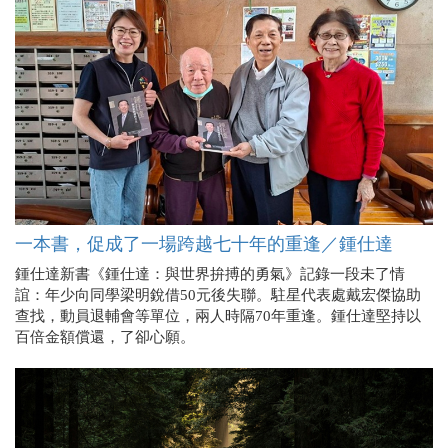
一本書，促成了一場跨越七十年的重逢／鍾仕達
鍾仕達新書《鍾仕達：與世界拚搏的勇氣》記錄一段未了情
誼：年少向同學梁明銳借50元後失聯。駐星代表處戴宏傑協助
查找，動員退輔會等單位，兩人時隔70年重逢。鍾仕達堅持以
百倍金額償還，了卻心願。