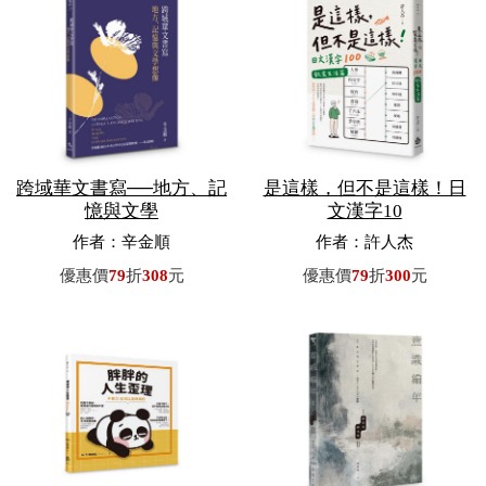
跨域華文書寫──地方、記
是這樣，但不是這樣！日
憶與文學
文漢字10
作者：辛金順
作者：許人杰
優惠價
79
折
308
元
優惠價
79
折
300
元