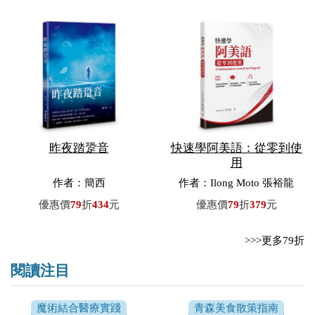
昨夜踏跫音
快速學阿美語：從零到使
用
作者：簡西
作者：Ilong Moto 張裕龍
優惠價
79
折
434
元
優惠價
79
折
379
元
>>>更多79折
閱讀注目
魔術結合醫療實踐
青森美食散策指南