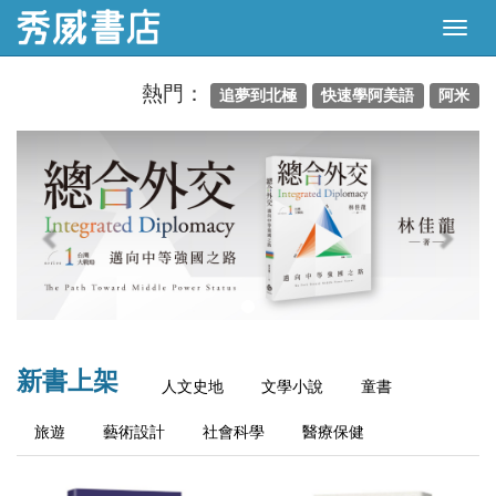
熱門：
追夢到北極
快速學阿美語
阿米
Previous
Next
新書上架
人文史地
文學小說
童書
旅遊
藝術設計
社會科學
醫療保健