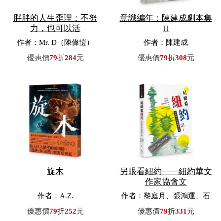
胖胖的人生歪理：不努
意識編年：陳建成劇本集
力，也可以活
II
作者：Mr. D（陳偉愷）
作者：陳建成
優惠價
79
折
284
元
優惠價
79
折
308
元
旋木
另眼看紐約——紐約華文
作家協會文
作者：A.Z.
作者：黎庭月、張鴻運、石
文珊／主編
優惠價
79
折
252
元
優惠價
79
折
331
元