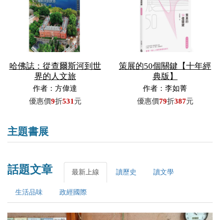
哈佛誌：從查爾斯河到世
策展的50個關鍵【十年經
界的人文旅
典版】
作者：方偉達
作者：李如菁
優惠價
9
折
531
元
優惠價
79
折
387
元
主題書展
話題文章
最新上線
讀歷史
讀文學
生活品味
政經國際