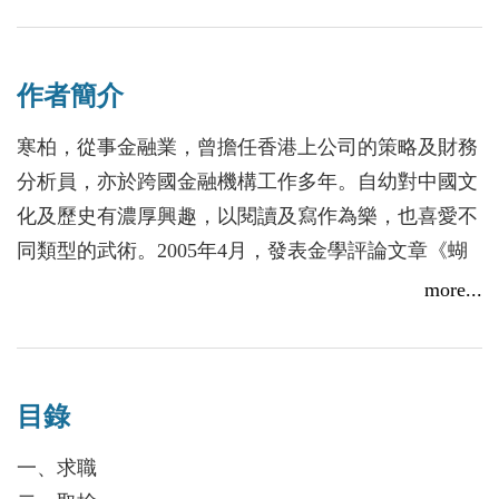
「同坐一條船」，又怎會反過來壓價？
看完這部「真人真事改編，本故事純屬虛構」的小
作者簡介
說，
你便會明白這個遊戲，應該是怎樣玩的。
寒柏，從事金融業，曾擔任香港上公司的策略及財務
分析員，亦於跨國金融機構工作多年。自幼對中國文
化及歷史有濃厚興趣，以閱讀及寫作為樂，也喜愛不
同類型的武術。2005年4月，發表金學評論文章《蝴
蝶效
more...
應：神鵰俠侶之揭下面具的連鎖反應》，刊登於台灣
文學月刊《聯合文學》(第246期)。2014年6月，與友
人於香港藝術中心，合演一場《棟篤笑之香港唔講得
目錄
笑》。現專注寫作，近期發表了《汴京遊俠傳》及
《獵頭交易》等小說。
一、求職