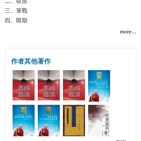
二、取捨
三、筆戰
四、限期
五、繩角
more...
六、同謀
七、底線
八、終結
作者其他著作
附錄
後記