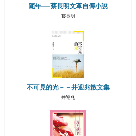
阨年──蔡長明文革自傳小說
蔡長明
不可見的光－－井迎兆散文集
井迎兆