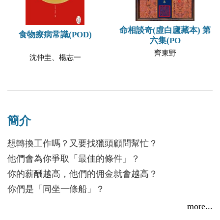
命相談奇(虛白廬藏本) 第
食物療病常識(POD)
六集(PO
齊東野
沈仲圭、楊志一
簡介
想轉換工作嗎？又要找獵頭顧問幫忙？
他們會為你爭取「最佳的條件」？
你的薪酬越高，他們的佣金就會越高？
你們是「同坐一條船」？
你錯了！
more...
雇主付佣金，還是你付佣金？