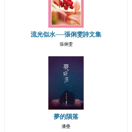
流光似水──張俐雯詩文集
張俐雯
夢的隕落
潘壘