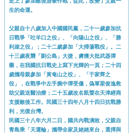
走上了參加敵後游擊作戰，從此，改變了父親一
生的命運。
父親自十八歲加入中國國民黨，二十一歲參加抗
日戰爭「吐羊口之役」、「向陽山之役」、「勝
利崖之役」；二十二歲參加「大掃蕩戰役」。二
十三歲夜襲「劉公島」大捷，虜獲大批武器彈
藥，在我國抗日戰史上寫下光輝的一頁；二十四
歲攜母親參加「黃奄山之役」、「于家齊之
役」，在戰爭中左手腕中彈受傷，偽軍梁俊逸救
助父親送醫治療；二十五歲改名凱聲在天津經商
支援敵後工作。民國三十四年八月十四日抗戰勝
利，光復台灣。
民國三十八年六月二日，國共內戰潰敗，父親自
青島乘「天運輪」攜帶全家及姥姥來台，選擇與