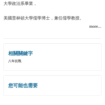
之役」、「于家齊之役」，在戰爭中左手腕中彈受
大學政治系畢業，
傷，偽軍梁俊逸救助父親送醫治療；二十五歲改名凱
聲在天津經商支援敵後工作。民國三十四年八月十四
美國普林頓大學儒學博士，兼任儒學教授。
日抗戰勝利，光復台灣。
現任美國孔孟學會秘書長，海外國統會召集人，孫中
more...
民國三十八年六月二日，國共內戰潰敗，父親自青島
山國際基金總會秘
乘「天運輪」攜帶全家及姥姥來台，選擇與中華民國
共存亡。
書長，台灣孔子研究院研究員。
當年十月二十四日解放軍進攻金門，但因不擅海戰，
相關關鍵字
王勝生為抗戰一代王凱聲之子，幼年居天津、青島等
後援不濟，在為時三天的金門古寧頭戰役中被國軍殲
地；民國三十八年
八年抗戰
滅。在臺北的蔣中正說：「這一仗打勝，台灣安全
了。」
隨父母親來台灣定居台中，在台灣接受完整教育，並
進入軍事院校（國
您可能也需要
父親一生的黃金歲月，參與了中華民族抵抗日本軍閥
侵略的聖戰，他的故事就是全民抗日戰爭史的一部
防大學）就讀，畢業後服務二十一年後退役，一九九
份。 ---王勝生