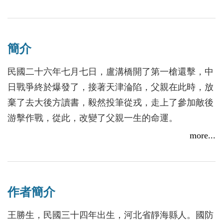
簡介
民國二十六年七月七日，盧溝橋開了第一槍還擊，中
日戰爭終於爆發了，接著天津淪陷，父親在此時，放
棄了去大後方讀書，毅然投筆從戎，走上了參加敵後
游擊作戰，從此，改變了父親一生的命運。
more...
父親自十八歲加入中國國民黨，二十一歲參加抗日戰
爭「吐羊口之役」、「向陽山之役」、「勝利崖之
役」；二十二歲參加「大掃蕩戰役」。二十三歲夜襲
作者簡介
「劉公島」大捷，虜獲大批武器彈藥，在我國抗日戰
史上寫下光輝的一頁；二十四歲攜母親參加「黃奄山
王勝生，民國三十四年出生，河北省靜海縣人。國防