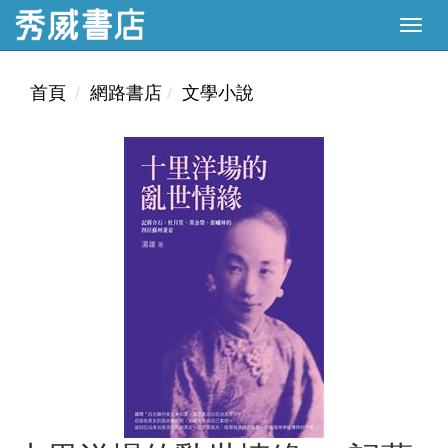
首頁
網路書店
文學小說