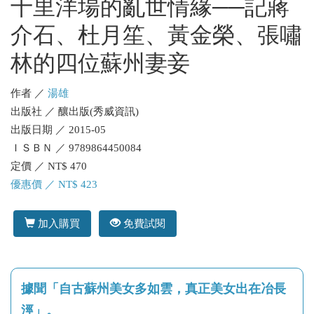
十里洋場的亂世情緣──記蔣
介石、杜月笙、黃金榮、張嘯
林的四位蘇州妻妾
作者 ／
湯雄
出版社 ／ 釀出版(秀威資訊)
出版日期 ／ 2015-05
ＩＳＢＮ ／ 9789864450084
定價 ／ NT$ 470
優惠價 ／ NT$ 423
加入購買
免費試閱
據聞「自古蘇州美女多如雲，真正美女出在冶長
涇」。