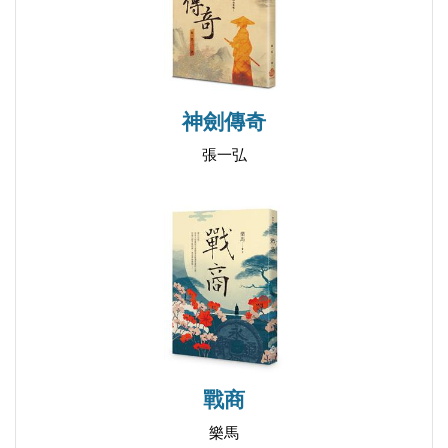
第十六章 走投無路
第十七章 舊情似熾
第十八章 難逃虎口
第十九章 車廂相會
神劍傳奇
第二十章 春宮畸情
張一弘
第二十一章 後院起火
第二十二章 毒計捉姦
第二十三章 人財兩空
第二十四章 葉落歸根
第二十五章 甘戴綠帽
第二十六章 最後解脫
第二十七章 火中涅槃
戰商
樂馬