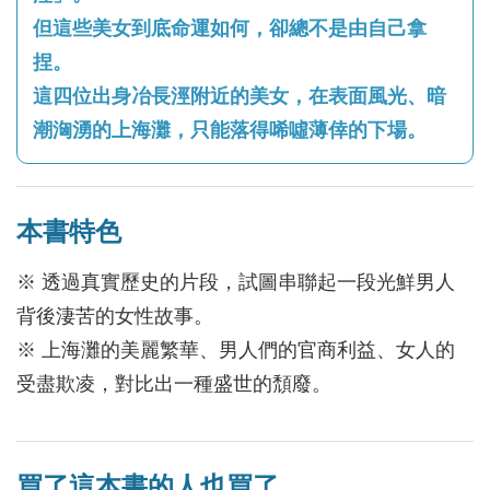
但這些美女到底命運如何，卻總不是由自己拿
捏。
這四位出身冶長涇附近的美女，在表面風光、暗
潮洶湧的上海灘，只能落得唏噓薄倖的下場。
本書特色
※ 透過真實歷史的片段，試圖串聯起一段光鮮男人
背後淒苦的女性故事。
※ 上海灘的美麗繁華、男人們的官商利益、女人的
受盡欺凌，對比出一種盛世的頹廢。
買了這本書的人也買了