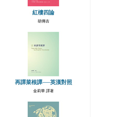
紅樓四論
胡傳吉
再譯菜根譚──英漢對照
金莉華 譯著