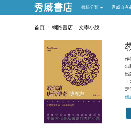
書籍分類
秀威自有
首頁
網路書店
文學小說
作
出
出版
ＩＳ
定價
優惠