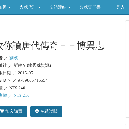
品牌
秀威代理
友站連結
秀威電子書
登入
教你讀唐代傳奇－－博異志
者 ／
劉瑛
版社 ／ 新銳文創(秀威資訊)
日期 ／ 2015-05
ＢＮ ／ 9789865716554
 ／ NT$ 240
價 ／ NT$ 216
加入購買
免費試閱