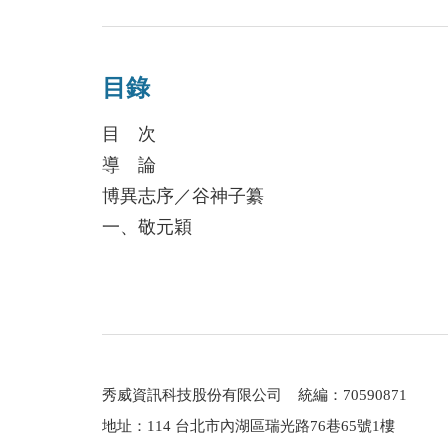
任駐約旦代表時，又安排李總統一行四十人
參與近四十年中華民國外交實務，其中的生
一生研究唐代傳奇，兼及唐代文學史，並在
目錄
後仍以讀書、寫作自娛。
目 次
導 論
博異志序／谷神子纂
一、敬元穎
二、許漢陽
三、王昌齡
四、張竭忠
五、崔玄微
六、陰隱客家工人
秀威資訊科技股份有限公司 統編：70590871
七、岑文本
地址：114 台北市內湖區瑞光路76巷65號1樓
八、沈亞之