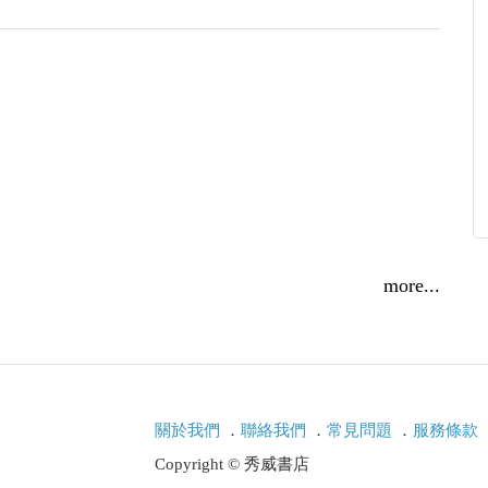
訪約旦，且住王宮中，故有福將之稱。
命歷痕誠屬寶貴難得。
報章雜誌上發表論文、小說、散文約二百篇，退職
more...
關於我們
．
聯絡我們
．
常見問題
．
服務條款
Copyright © 秀威書店