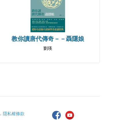
教你讀唐代傳奇－－聶隱娘
劉瑛
．
隱私權條款