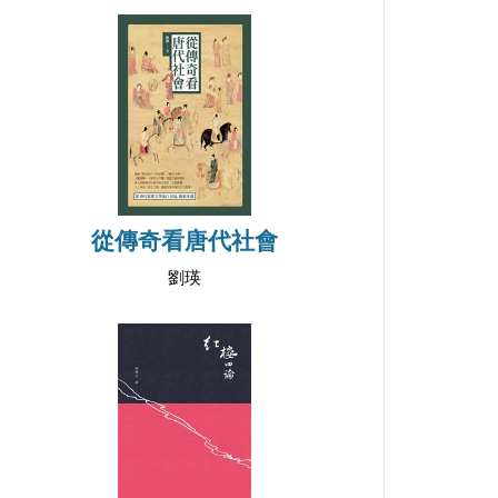
從傳奇看唐代社會
劉瑛