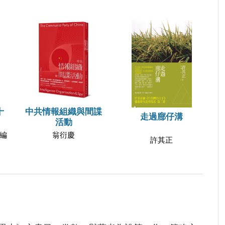
十
中共情報組織與間諜
走過廍仔溝
活動
編
翁衍慶
許其正