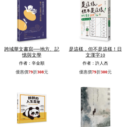
跨域華文書寫──地方、記
是這樣，但不是這樣！日
憶與文學
文漢字10
作者：辛金順
作者：許人杰
優惠價
79
折
308
元
優惠價
79
折
300
元