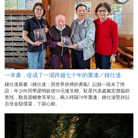
一本書，促成了一場跨越七十年的重逢／鍾仕達
鍾仕達新書《鍾仕達：與世界拚搏的勇氣》記錄一段未了情
誼：年少向同學梁明銳借50元後失聯。駐星代表處戴宏傑協助
查找，動員退輔會等單位，兩人時隔70年重逢。鍾仕達堅持以
百倍金額償還，了卻心願。