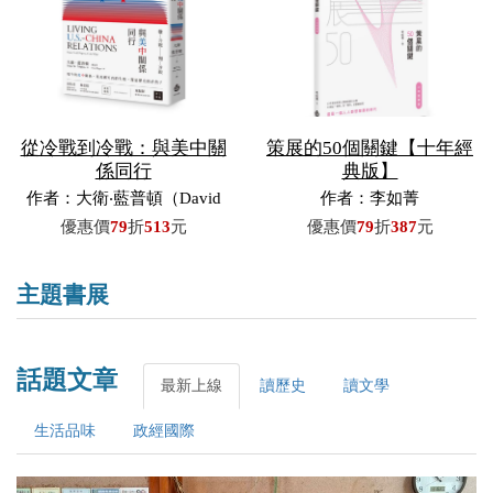
從冷戰到冷戰：與美中關
策展的50個關鍵【十年經
係同行
典版】
作者：大衛‧藍普頓（David
作者：李如菁
M. Lampton）／著，費艾文
優惠價
79
折
513
元
優惠價
79
折
387
元
（Evan Phipps）／譯
主題書展
話題文章
最新上線
讀歷史
讀文學
生活品味
政經國際