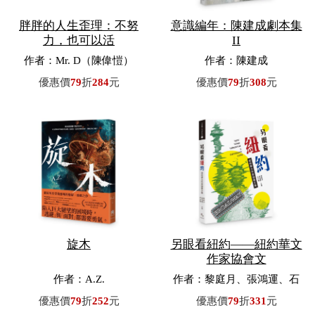
胖胖的人生歪理：不努
意識編年：陳建成劇本集
力，也可以活
II
作者：Mr. D（陳偉愷）
作者：陳建成
優惠價
79
折
284
元
優惠價
79
折
308
元
旋木
另眼看紐約——紐約華文
作家協會文
作者：A.Z.
作者：黎庭月、張鴻運、石
文珊／主編
優惠價
79
折
252
元
優惠價
79
折
331
元