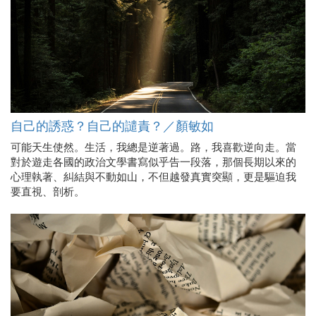
自己的誘惑？自己的譴責？／顏敏如
可能天生使然。生活，我總是逆著過。路，我喜歡逆向走。當
對於遊走各國的政治文學書寫似乎告一段落，那個長期以來的
心理執著、糾結與不動如山，不但越發真實突顯，更是驅迫我
要直視、剖析。