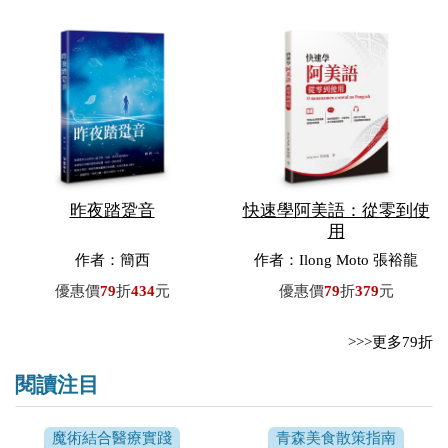
昨夜踏跫音
快速學阿美語：從零到使
用
作者：簡西
作者：Ilong Moto 張裕龍
優惠價
79
折
434
元
優惠價
79
折
379
元
>>>更多79折
閱讀注目
魔術結合醫療實踐
青森美食散策指南