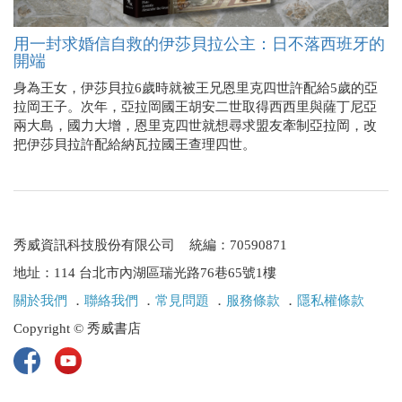
用一封求婚信自救的伊莎貝拉公主：日不落西班牙的
開端
身為王女，伊莎貝拉6歲時就被王兄恩里克四世許配給5歲的亞
拉岡王子。次年，亞拉岡國王胡安二世取得西西里與薩丁尼亞
兩大島，國力大增，恩里克四世就想尋求盟友牽制亞拉岡，改
把伊莎貝拉許配給納瓦拉國王查理四世。
秀威資訊科技股份有限公司 統編：70590871
地址：114 台北市內湖區瑞光路76巷65號1樓
關於我們
．
聯絡我們
．
常見問題
．
服務條款
．
隱私權條款
Copyright © 秀威書店