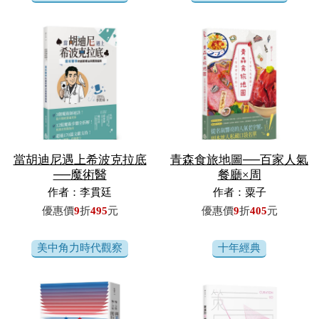
當胡迪尼遇上希波克拉底
青森食旅地圖──百家人氣
──魔術醫
餐廳×周
作者：李貫廷
作者：粟子
優惠價
9
折
495
元
優惠價
9
折
405
元
美中角力時代觀察
十年經典