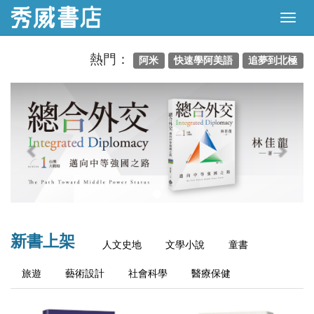
熱門：
阿米
快速學阿美語
追夢到北極
Previous
Next
新書上架
人文史地
文學小說
童書
旅遊
藝術設計
社會科學
醫療保健