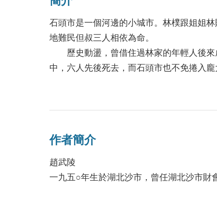
簡介
石頭市是一個河邊的小城市。林樸跟姐姐林
地難民但叔三人相依為命。
歷史動盪，曾借住過林家的年輕人後來成
中，六人先後死去，而石頭市也不免捲入龐
林樸成人後，先是成為小學老師認識了妻
建立起民主制度，讓所有參與的人能平等、
軍鎮壓，即使是出發立意良善的意圖，也困
──以真摯的情感，於百年之後反省辛亥革
作者簡介
趙武陵
一九五○年生於湖北沙市，曾任湖北沙市財