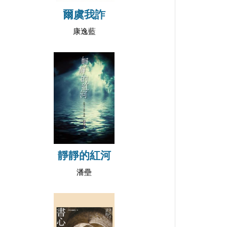
爾虞我詐
康逸藍
靜靜的紅河
潘壘