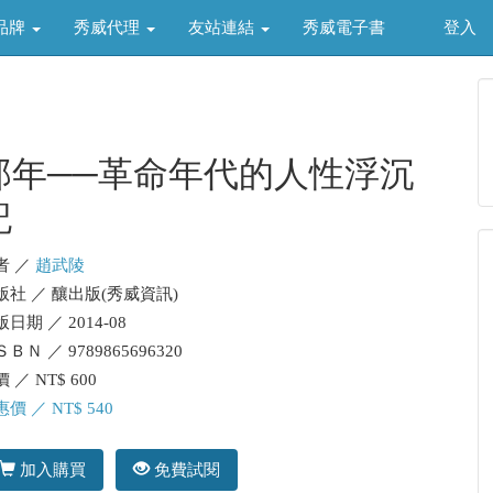
品牌
秀威代理
友站連結
秀威電子書
登入
那年──革命年代的人性浮沉
記
者 ／
趙武陵
版社 ／ 釀出版(秀威資訊)
日期 ／ 2014-08
ＢＮ ／ 9789865696320
 ／ NT$ 600
價 ／ NT$ 540
加入購買
免費試閱