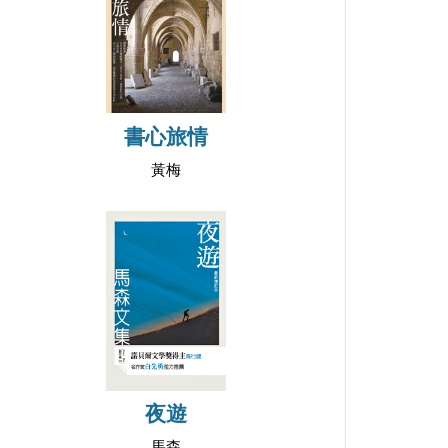
書心旅情
黃梅
夜遊
馬森