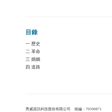
目錄
一 歷史
二 革命
三 婚姻
四 道路
五 頭菜
六 彗星
七 粉黨
八 世上
九 人民
秀威資訊科技股份有限公司 統編：70590871