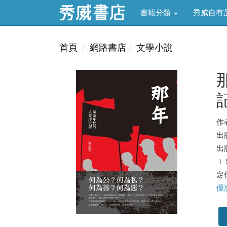
書籍分類
秀威自有
首頁
網路書店
文學小說
作
出
出版
ＩＳ
定價
優惠