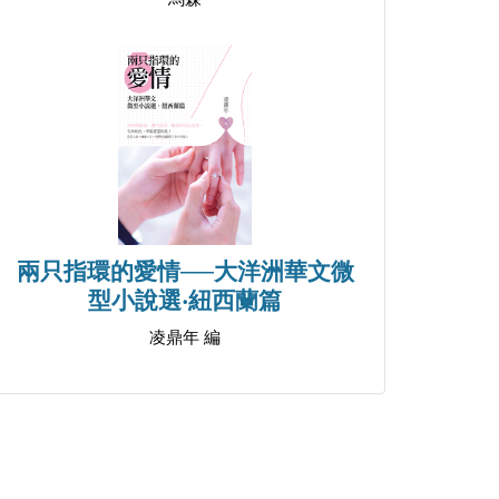
兩只指環的愛情──大洋洲華文微
型小說選‧紐西蘭篇
凌鼎年 編