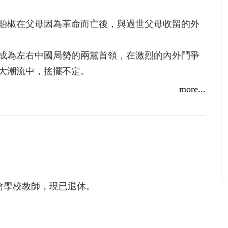
貽椒在父母因為革命而亡後，與過世父母收留的外
為左右中國局勢的兩黨首領，在激烈的內外鬥爭
大潮流中，搖擺不定。
子水之湄，後來兩人又一起創辦慈善工廠，試圖
more...
自由地面對困難。但這個善意被政府摧毀，面對大
惑著所有直面這場武力鎮壓的人們……
命，見證人性的光輝與黑暗。
會學校教師，現已退休。