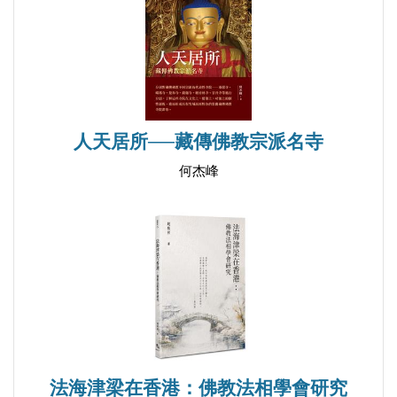
人天居所──藏傳佛教宗派名寺
何杰峰
法海津梁在香港：佛教法相學會研究