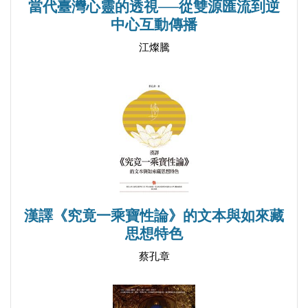
當代臺灣心靈的透視──從雙源匯流到逆
中心互動傳播
江燦騰
漢譯《究竟一乘寶性論》的文本與如來藏
思想特色
蔡孔章