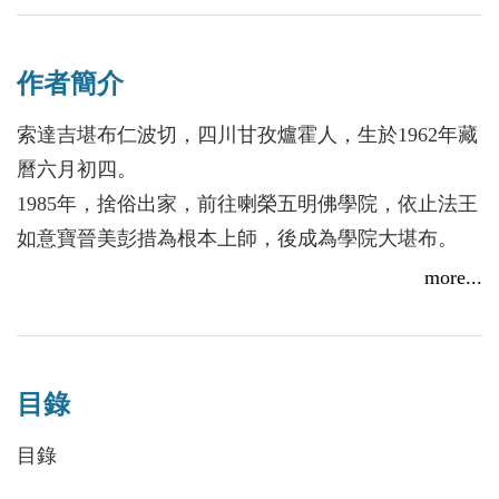
元朝的安藏大師翻譯的個別譯本，而且這個譯本有些
內容是直譯，看起來比較難懂。所以，索達吉堪布仁
作者簡介
波切參照藏地的一些《度母讚釋》，重新作了翻譯。
藏傳佛教有度母修法，這種修法是來自於印度
索達吉堪布仁波切，四川甘孜爐霍人，生於1962年藏
的。印度高僧大德的傳記，以及龍猛菩薩、龍菩提尊
曆六月初四。
者、寂天菩薩、阿底峽尊者等大德經常得到度母的授
1985年，捨俗出家，前往喇榮五明佛學院，依止法王
記和加持。度母具足圓滿的智慧、悲心、威力，如果
如意寶晉美彭措為根本上師，後成為學院大堪布。
很多人能夠修持度母法， 依靠度母的迅速、猛厲加
1987年，隨法王朝拜聖地五台山，自此開始攝受漢地
more...
持，一方面可以遣除修行中的障礙，同時也可以增上
四眾弟子。
智慧和福德。
1990-1999年，前往不丹、印、尼、新、馬、泰、
藏地有這種說法：文殊菩薩是一切諸佛的智慧總
日、美、加、法、德、荷、英等國家弘法。
集，觀音菩薩是一切諸佛的大悲總集，度母是一切諸
目錄
2006年，開始以網路、光碟等現代化方式傳法，便於
佛的事業總集。諸佛的事業是什麼？一是遣除眾生的
廣大信眾系統地學習佛法，普降法雨廣利有緣。
目錄
痛苦，二是將眾生安置於安樂。在這些方面，度母確