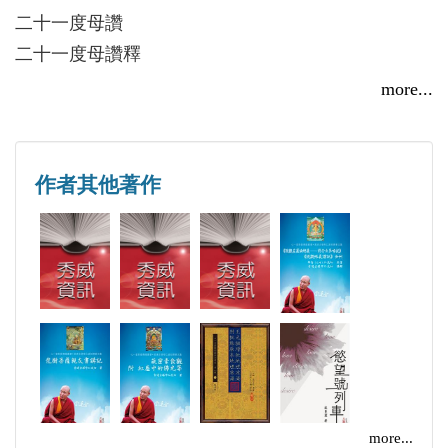
實有特殊的能力。不管什麼樣的人，只要信仰度母，
二十一度母讚
經常恭敬祈禱她，經常念誦她的咒語，就一定會得到
二十一度母讚釋
她的加持。
2007-2008年，發起「啟動愛心」之號召，勸勉佛教
第一課
more...
仁波切相信，通過學習《度母讚》，以後很多人
徒奉獻一份愛心，不應漠是紳編需要幫助的可憐人。
第二課
會對度母產生信心。有了信心，度母的加持一定會融
並身先士卒，先後建立起智悲學校、小沙彌學校、敬
第三課
入自心，這樣，各方面的事情都會很圓滿。
老院、居士林等。
第四課
作者其他著作
第五課
第六課
《二十一度母讚釋》思考題
勘布仁波切日不缺講，頁不乏譯，現已付梓的法本就
有一百多冊。其中，譯作系列收於《顯密寶庫》，著
作系列收於《妙法寶庫》，講座系列收於《智杯寶
庫》。
more...