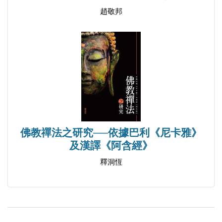
趙敬邦
佛教禪法之研究──依據巴利《尼卡雅》
及漢譯《阿含經》
釋洞恆