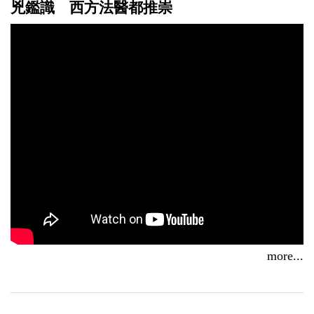
兇鑑識 西方法醫都推崇
IP前導片香港影視展受矚目 台灣出版影視跨界軟實力
2018/04/04
more...