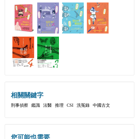
木之部．之三．遭人勒斃
會新聞及犯罪故事時「必備」的驗證調查手法，也是
木之部．之四．葉汁偽傷
定罪量刑的重要關鍵，透過快速的影像剪輯加上特效
動畫的安排，總讓人忍不住讚嘆「來自西方的先進科
火之部
技真是厲害」－－等等，可別把外國的月亮想得比較
火之部．之一．死後焚屍
圓，打從兩千多年前的中國秦漢時代，便已有相當具
火之部．之二．糞門炸死
系統、成熟的研究技術與審訊方式囉。
【活動速報】2017台北國際書展 秀威生活風格線各領
火之部．之三．雷擊致死
這種說法毫不誇張，在《誰說仵作不科學：古代刑事
域作者齊聚一堂，為你帶來滿滿的幸福大平台
火之部．之四．槍擊爛死
鑑識實錄的現代智慧》一書中，將現代辦案技術與
2017/01/13
《洗冤錄集》、《棠陰比事》、《折獄龜鑑》等古籍
土之部
相對照，即能看出老祖宗們可是相當厲害的！全書搭
相關關鍵字
土之部．之一．生前活埋
配發生在台灣的案件調查（加上相當「寫實」的照片
刑事偵察
鑑識
法醫
推理
CSI
洗冤錄
中國古文
土之部．之二．移屍誣人
說明，請在閱讀前先有個心理準備），古今穿梭之餘
土之部．之三．誤中井毒
能讀出調查者經驗不斷累積、推論更加圓融的進步趣
土之部．之四．糞毒斃命
味。有強烈求知欲的讀者們絕對要好好買來細讀，喜
您可能也需要