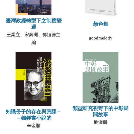
臺灣政經轉型下之制度變
顏色集
遷
王業立、宋興洲、傅恒德主
goodmelody
編
類型研究視野下的中彰民
知識份子的存在與荒謬－
間故事
－錢鍾書小說的
劉淑爾
辛金順