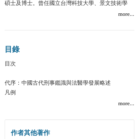
用佛
碩士及博士。曾任國立台灣科技大學、景文技術學
院、元培科技大學及耕莘專校專、兼任教師，現為中
more...
央警察大學通識教育中心專任副教授。專長領域為漢
本書收集宋朝至清朝的二十種類型的法醫文獻，讀完
字學、民間信仰及國學之跨領域應用研究。著（含合
之後只有「大開眼界」四字可以形容。為什麼我說大
著）有學術專著六種、教科書七種、單篇學術論文八
開眼界呢？作者將古代案件加以註釋，並附有白話譯
目錄
十餘篇。
文，然後對照古代與現在的法醫理論和犯罪偵查方
目次
法，同時配合犯罪現場的真實照相，最後附上數則今
曾春僑
日國內外案例，證明這些智慧早在數百年前就存在過
1973年生，臺灣南投人。中央警察大學鑑識科學所碩
代序：中國古代刑事鑑識與法醫學發展略述
了，「歷史是一面最好的鏡子」，此言不虛。本書文
想逃？沒那麼容易！鑑識科學知多少？
士、犯罪防治所博士。曾任臺北市政府警察局及南投
凡例
言文雖多、法醫用語也多，但我還是讀得津津有味！
2017/02/23
縣政府警察局技佐、巡官、警務員，現任臺灣警察專
more...
－－推理小說作家 呂仁
科學校專任助理教授。專長領域為現場勘查、刑事鑑
木之部
識、測謊技術應用研究。曾獲警政署第一屆全國刑事
木之部．之一．吐櫻抓賊
鑑識楷模。
木之部．之二．旱蓮水毒
作者其他著作
拜影視所賜，刑事鑑識與法醫檢驗已成一般人閱讀社