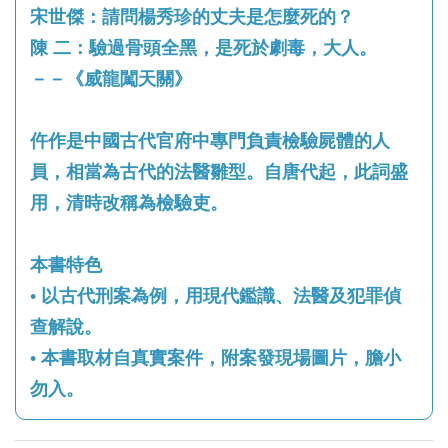
宋世傑：請問楊秀珍的丈夫是怎麼死的？
陳 二：驗過骨頭全黑，是死於劇毒，大人。
－－《威龍闖天關》
仵作是中國古代官府中專門負責檢驗屍體的人
員，相當為古代的法醫雛型。自唐代起，此詞盛
用，清時改稱為檢驗吏。
本書特色
• 以古代刑案為例，用現代鑑識、法醫及犯罪偵
查解說。
• 本書取材自真實案件，附案發現場圖片，膽小
勿入。