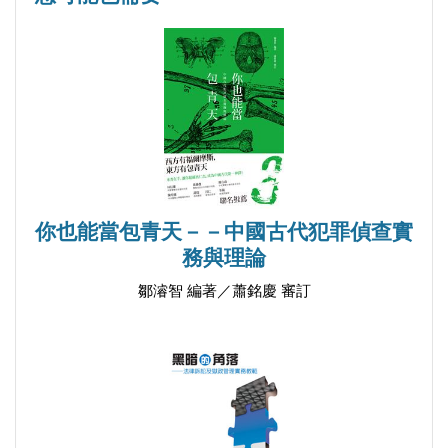
愛推理小說及影劇的讀者們亦可藉此開開眼界，在此
金之部
推薦。－－推理評論人 冬陽
金之部．之一．刀痕決疑
金之部．之二．吞金殞命
給自己一個讚！博客來排行榜，秀威上榜的有....？
金之部．之三．借刀殺人
2015/02/13
金之部．之四．蠅集兇刀
水之部
你也能當包青天－－中國古代犯罪偵查實
水之部．之一．身中魨毒
務與理論
水之部．之二．食鮮中毒
鄒濬智 編著／蕭銘慶 審訂
水之部．之三．倒提入水
水之部．之四．毆落冷水
代跋：對《洗冤集錄》法醫學的跨領域系統研究著實
「世界法醫學」之父是中國人？鄒濬智、曾春僑現身
迫不相待
「台灣大搜索」，肯定南宋宋慈的專業鑑定