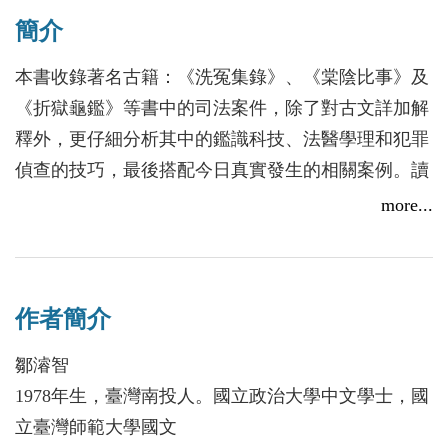
簡介
本書收錄著名古籍：《洗冤集錄》、《棠陰比事》及
《折獄龜鑑》等書中的司法案件，除了對古文詳加解
釋外，更仔細分析其中的鑑識科技、法醫學理和犯罪
偵查的技巧，最後搭配今日真實發生的相關案例。讀
之將能身歷其境，讓你輕輕鬆鬆穿越古、今犯罪現
more...
場！
本書將古代典籍中法醫學部份整理，加以淺顯易懂註
作者簡介
解，再搭配法醫學內容解說與現今相關案例，讓原本
賀！秀威出版獲選106年「年度推薦改編劇本書遴選」活
對現代人艱澀難懂的古文以及複雜的法醫學原理，經
動
鄒濬智
過鄒教授與曾教授生花妙筆，讓讀者可以一窺老祖宗
1978年生，臺灣南投人。國立政治大學中文學士，國
2017/07/28
留給我們智慧的全貌。－－中央警察大學鑑識系 陳
立臺灣師範大學國文