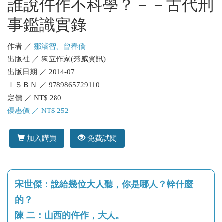
誰說仵作不科學？－－古代刑
事鑑識實錄
作者 ／
鄒濬智、曾春僑
出版社 ／ 獨立作家(秀威資訊)
出版日期 ／ 2014-07
ＩＳＢＮ ／ 9789865729110
定價 ／ NT$ 280
優惠價 ／ NT$ 252
加入購買
免費試閱
宋世傑：說給幾位大人聽，你是哪人？幹什麼
的？
陳 二：山西的仵作，大人。