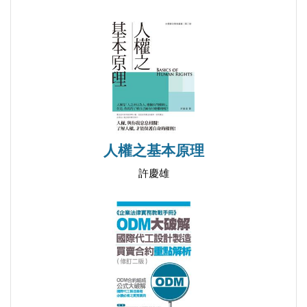
8/6(三)警大副教授鄒濬智暢談「筆跡鑑識及其在竹簡辨
偽方面的應用」
人權之基本原理
2014/08/01
許慶雄