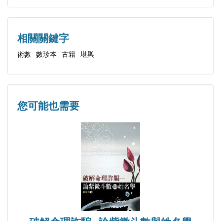
高蔚雲《平洋地理闡秘》一書中以平洋論龍、砂、
穴、水、陽宅、氣色、分金等。作者及其師承與三元
玄空家堪輿宗師蔣大鴻同里，書中論立向：「識局識
相關關鍵字
龍，可合元運，方能定向」：先察一地之巒頭（形
術數
數珍本
古籍
堪輿
勢）以定來龍及堂局等，再看是否合元運以定向，的
是蔣大鴻一脈的三元玄空作法。此或是蔣大鴻於其故
里流行之三元遺法。書末雖有殘缺，仍不失為三元平
您可能也需要
洋形法之秘鈔珍本。書前鈔有清光緒年間江蘇松江府
（今上海松江縣）的官府關於當時有假冒風水師煽惑
泛濫的公告，可知當時風水師之良莠不齊已非常嚴
重，并驚動官府「諭禁」。
本書至今已無傳。為令不致湮沒，特以最新數碼技術
清理版面精印，以原色彩色精印，一以作術數學資料
保存珍藏，一以供同道中人參考研究。