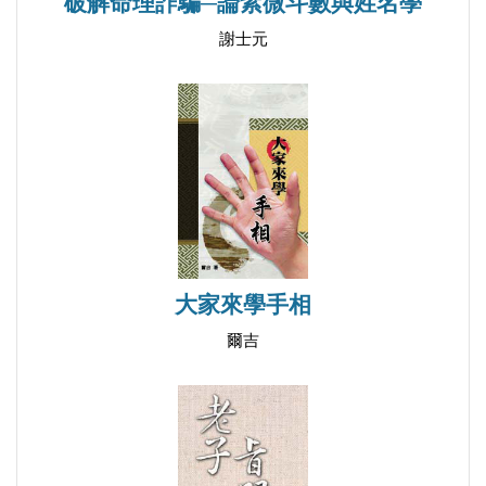
破解命理詐騙─論紫微斗數與姓名學
謝士元
大家來學手相
爾吉