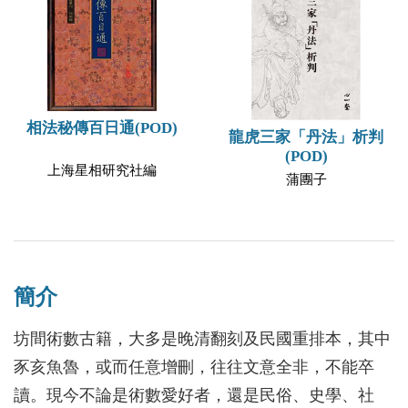
相法秘傳百日通(POD)
龍虎三家「丹法」析判
(POD)
上海星相研究社編
蒲團子
簡介
坊間術數古籍，大多是晚清翻刻及民國重排本，其中
豕亥魚魯，或而任意增刪，往往文意全非，不能卒
讀。現今不論是術數愛好者，還是民俗、史學、社