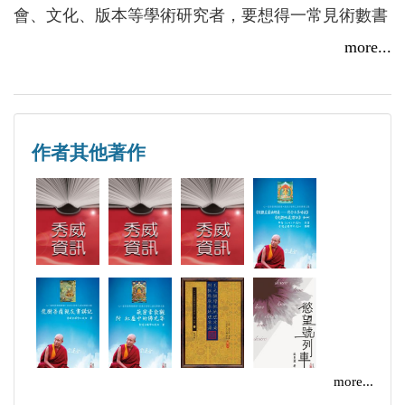
會、文化、版本等學術研究者，要想得一常見術數書
籍的善本、原版，已經非常困難，更遑論稿本、鈔
more...
本、孤本。在文獻不足及缺乏善本的情況下，要對術
數的源流、理法、及其影響，作全面深入的研究，幾
不可能。
作者其他著作
心一堂術數古籍珍本叢刊，搜羅術數類善本、珍本、
孤本、鈔稿本、批校本等，精選出其中最佳版本，分
占筮、星命、相術、堪輿、選擇、三式、讖緯、理數
（陰陽五行）、雜術等九類。以最新科技修復，更正
明顯的錯訛，撰寫提要、詳加考訂，部份更以原色或
傳統工藝宣紙綫裝精印，務求更勝原本，以饗讀者。
《平洋地理闡秘》。一冊不分卷。無撰人姓名。清光
緒年間江蘇松江府（今上海松江縣）紅格寫本。線
裝。虛白廬藏本。作者師從雲間（今今上海松江縣）
more...