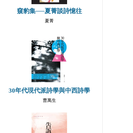
窺豹集──夏菁談詩憶往
夏菁
30年代現代派詩學與中西詩學
曹萬生