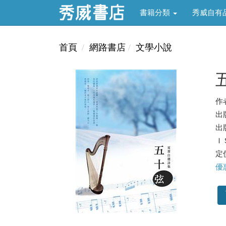
書籍分類
秀威自有
首頁
網路書店
文學小說
作
出
出版
ＩＳ
定價
優惠