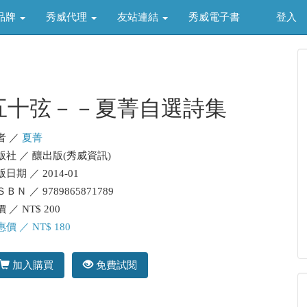
品牌
秀威代理
友站連結
秀威電子書
登入
五十弦－－夏菁自選詩集
者 ／
夏菁
版社 ／ 釀出版(秀威資訊)
日期 ／ 2014-01
ＢＮ ／ 9789865871789
 ／ NT$ 200
價 ／ NT$ 180
加入購買
免費試閱