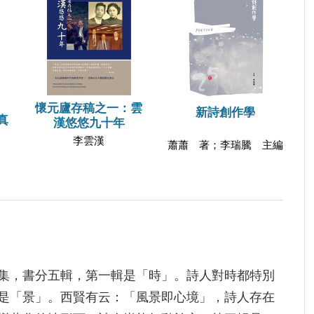
懷元廬存稿之一：雲
新詩創作學
真
漢悠悠九十年
李雲漢
蕭蕭 著；李瑞騰 主編
集，書分五輯，第一輯是「時」。詩人對時都特別
是「景」。西賢有云：「風景即心境」，詩人存在