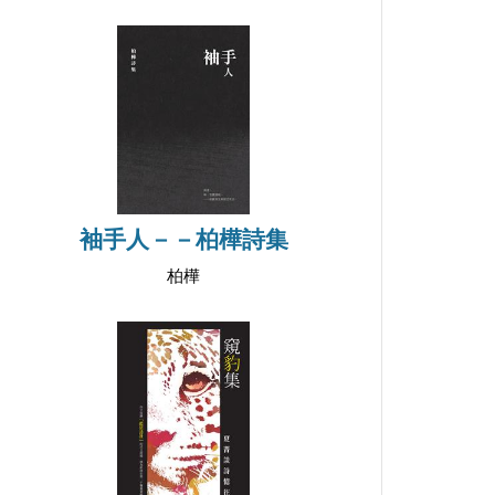
袖手人－－柏樺詩集
柏樺