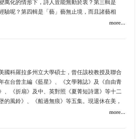
變萬化的情形下，詩人豈能無動於衷？第三輯是
經驗呢？第四輯是「藝」藝無止境，而且諸藝相
！最後一輯是「人」。愛詩的人，結社在一起，志
more...
、〈消息〉、〈即景〉、〈簷滴〉、〈腮邊〉、
舞〉、〈預測〉、〈無奈十行〉等夏菁知名詩作，
。美國科羅拉多州立大學碩士，曾任該校教授及聯合
年在台曾主編《藍星》、《文學雜誌》及《自由青
》、《折扇》及中、英對照《夏菁短詩選》等十二
堡的風鈴》、《船過無痕》等五集。現退休在美，
more...