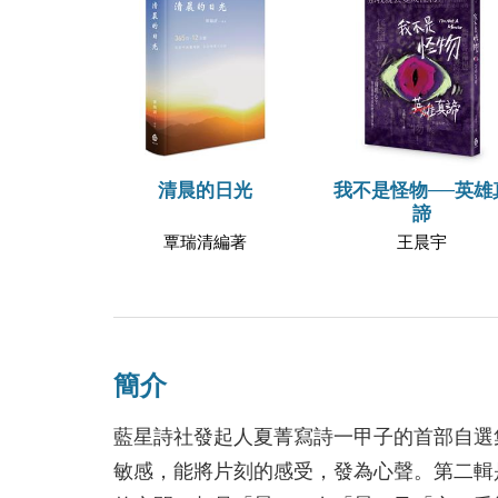
清晨的日光
我不是怪物──英雄
諦
覃瑞清編著
王晨宇
簡介
藍星詩社發起人夏菁寫詩一甲子的首部自選
敏感，能將片刻的感受，發為心聲。第二輯