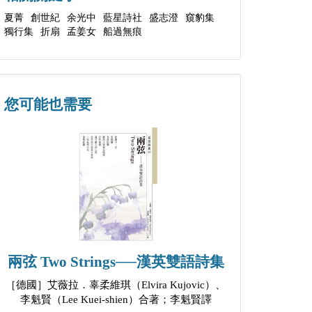
夏菁
創世紀
余光中
藍星詩社
盛志澄
窺豹集
獨行集
折扇
孟姜女
船過無痕
您可能也需要
兩弦 Two Strings──漢英雙語詩集
［德國］艾薇拉．辜柔維琪（Elvira Kujovic）、
李魁賢（Lee Kuei-shien）合著；李魁賢譯