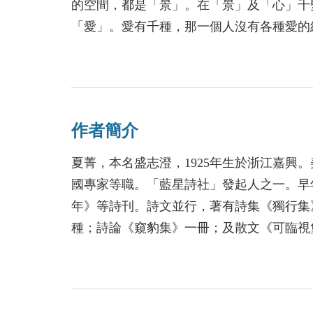
的空間，都是「景」。在「景」及「心」千
「愛」。愛有千種，那一個人沒有各種愛的
通，可以互為借鏡。詩人不只限於愛詩而已
同道合，互相激盪。書中收錄〈月夜散步〉
〈雨中〉、〈湖〉、〈與妳同行〉、〈芭蕾
一次典藏！
作者簡介
夏菁，本名盛志澄，1925年生於浙江嘉興
國專家等職。「藍星詩社」發起人之一。早
年》等詩刊。詩文並行，著有詩集《獨行集
種；詩論《窺豹集》一冊；及散文《可臨視
仍事寫作。