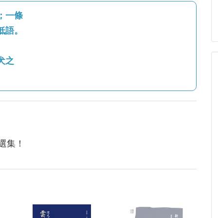
；一條
低語。
犬之
選集！