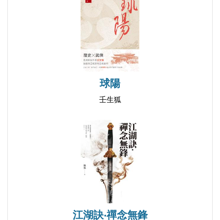
球陽
壬生狐
江湖訣‧禪念無鋒