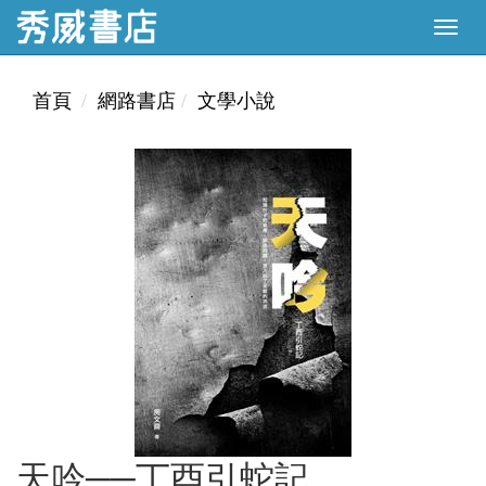
首頁
網路書店
文學小說
天吟──丁酉引蛇記