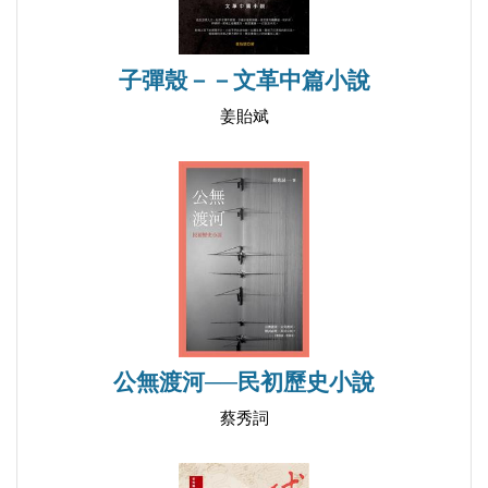
子彈殼－－文革中篇小說
姜貽斌
公無渡河──民初歷史小說
蔡秀詞