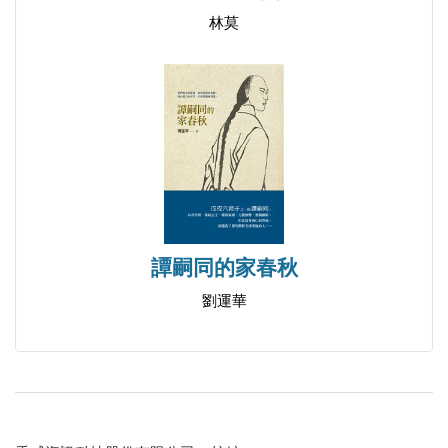
林莫
譚嗣同的家春秋
劉運華