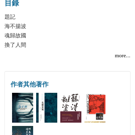
目錄
其中，《辛棄疾》榮獲山東省1996年度精神文明建設
精品工程獎。
題記
主編與參編之中國大專教材和輔助教材十餘種。專著
海不揚波
包括：《小說藝術技巧》、《金瓶梅新證》，散文集
魂歸故國
《莽原霜花》，詩集《燼餘詩存》，回憶錄《昨夜西
換了人間
風凋碧樹》等作。
普天同慶
more...
創業維艱
急流回瀾
土改插曲
作者其他著作
獻忠鑄奸
靈魂改造
紅樓新案
魔鬼集團
秦樓夢斷