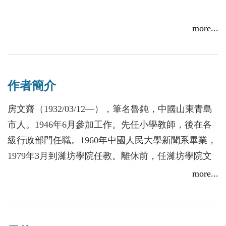
苦難是不能遺忘的。而不遺忘苦難的惟一途徑，就是
more...
讓歷史發出真實的聲音。把歷史的真實過程，連同它
所有的隱秘角落都袒露給人民，不要給歷史留下可供
塗抹的空白。
作者簡介
房文齋（1932/03/12—），筆名魯鈍，中國山東青島
市人。1946年6月參加工作。先任小學教師，後在各
級行政部門任職。1960年中國人民大學新聞系畢業，
1979年3月到濰坊學院任教。離休前，任濰坊學院文
學與傳媒學院教授。現為中國作家協會會員。
more...
出版長篇小說：《鄭板橋》，《空谷蘭》，《辛棄
疾》，《鄭板橋外轉》，《紅雪》，《夢斷秦樓》，
《朱元璋》，《仰止坊》，《金瓶梅傳奇》等九部。