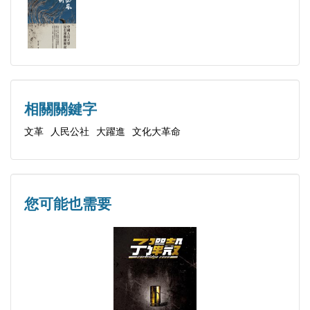
捷報頻傳
百花齊放
早春天氣
黑雲壓城
陰謀陽謀
相關關鍵字
物傷其類
文革
人民公社
大躍進
文化大革命
迢遙鴛夢
煉獄淨火
尾聲
您可能也需要