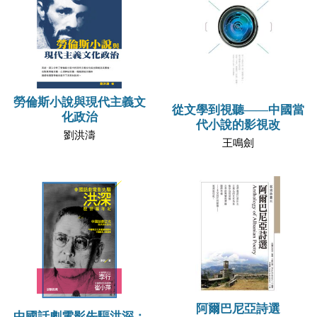
勞倫斯小說與現代主義文
從文學到視聽——中國當
化政治
代小說的影視改
劉洪濤
王鳴劍
阿爾巴尼亞詩選
中國話劇電影先驅洪深：