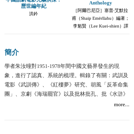
Anthology
歷世編年紀
［阿爾巴尼亞］塞普‧艾默拉
洪鈐
甫（Shaip Emërllahu）編著；
李魁賢（Lee Kuei-shien）譯
簡介
學者朱汝曈對1951-1978年間中國文藝界發生的現
象，進行了認真、系統的梳理。輯錄了有關：武訓及
電影《武訓傳》、《紅樓夢》研究、胡風「反革命集
團」、京劇《海瑞罷官》以及批林批孔、批《水滸》
批宋江等十多件歷史事實。所引用的史料詳實，沒有
more...
加以過多的評論，作為借鏡，為讀者留有獨立思考的
空間。