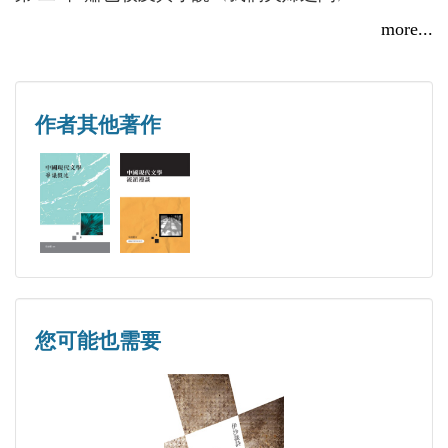
第 三 章 〈《紅樓夢》研究〉及胡適思想
more...
第 四 章 「胡風反革命集團」
第 五 章 「丁玲、陳企霞反黨集團」
第 六 章 馮雪峰及其文藝思想
作者其他著作
第 七 章 「有鬼無害」論
第 八 章 「中間人物」論
第 九 章 新編歷史劇《海瑞罷官》
第 十 章 「文藝黑線」
第十一章 批林批孔，評法批儒
第十二章 批《水滸》，批宋江
第十三章 批判「四人幫」，徹底否定〈紀要〉
您可能也需要
後 記