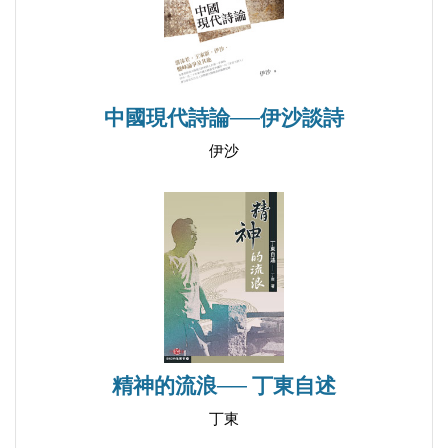
中國現代詩論──伊沙談詩
伊沙
精神的流浪── 丁東自述
丁東