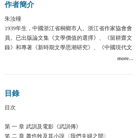
作者簡介
朱汝曈
1939年生，中國浙江省桐鄉市人。浙江省作家協會會
員。已出版論文集《文學價值的選擇》、《留耕齋文
錄》和專著《新時期文學思潮研究》、《中國現代文
學流派漫談》、《中國現代文學爭議概述》。
more...
目錄
目次
第 一 章 武訓及電影《武訓傳》
笫 二 章 蕭也牧及其小說〈我們夫婦之間〉