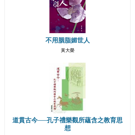
參考書目
不用胭脂媚世人
黃大榮
道貫古今──孔子禮樂觀所蘊含之教育思
想