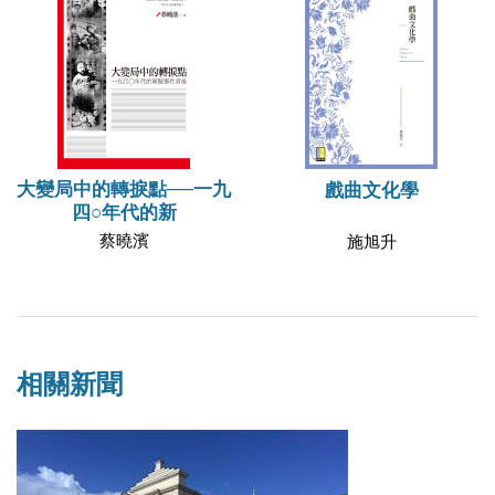
大變局中的轉捩點──一九
戲曲文化學
四○年代的新
蔡曉濱
施旭升
相關新聞