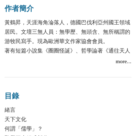
作者簡介
黃鶴昇，天涯海角淪落人，德國巴伐利亞州國王領域
第35屆世界詩人大會 作家楊允達、高關中、黃鶴昇等人
居民。文壇三無人員：無學歷、無頭含、無所稱謂的
相見歡
游牧民寫手。現為歐洲華文作家協會會員。
2015/12/11
著有短篇小說集《圈圈怪誕》、哲學論著《通往天人
合一之路》等書。作品散見港、台等海外中文報刊及
more...
網站。作者乃道中人，喜以老子「玄覽」做學問，竟
「覽」有所成──《通往天人合一之路》與《孔孟之
道判釋》兩書均獲得中華民國僑聯總人文科學學術論
目錄
著獎。
緒言
天下文化
何謂「儒學」？