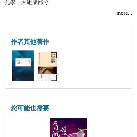
孔學三大組成部分
關於孔子的「仁」
黃鶴昇《宇宙心論》獲僑聯總會「人文科學學術論著」
more...
獎感言
關於儒學的義
關於儒學的「智、信」
2015/12/07
孔孟之道是封建社會的產物
作者其他著作
孔孟之道的「雙刃劍」
孔子與孟子之學同異
結論
附 錄
「井有仁焉」考
「唯女子與小人為難養也」判釋
您可能也需要
「君君、臣臣、父父、子子」判
孔孟高深的人生學問
「井田制」具備奴隸社會的特徵嗎？