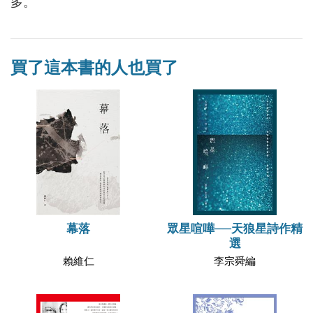
多。
買了這本書的人也買了
幕落
眾星喧嘩──天狼星詩作精
選
賴維仁
李宗舜編