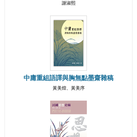
謝淑熙
中庸重組語譯與胸無點墨齋雜稿
黃美煌、黃美序