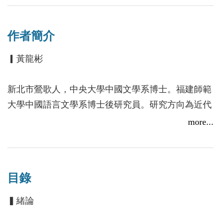
旗下報刊的多元視域與本土衍化等，廣泛發掘報刊稀
見的新知傳播面向。同時，作者提出「聞」字脈絡貫
作者簡介
串首尾，統攝篇旨，既宏觀描摹閱報文化的在地發展
軌跡，也細微捕捉了知聞主體身處傳統與現代過渡之
▎黃龍彬
交的自我蛻變身影。
新北市鶯歌人，中央大學中國文學系博士。福建師範
大學中國語言文學系博士後研究員。研究方向為近代
c、晚清上海文學與文化。
more...
目錄
▍緒論