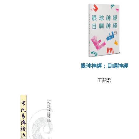
眼球神經：目睭神經
王韶君