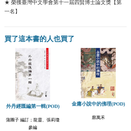
★ 榮獲臺灣中文學會第十一屆四賢博士論文獎【第
一名】
買了這本書的人也買了
金庸小說中的佛理(POD)
外丹經匯編第一輯(POD)
廓萬禾
蒲團子 編訂；龍靈、張莉瓊
參編