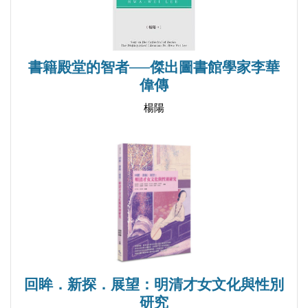
第一節 博搜廣採的域外奇觀
一、從國際政治到海外奇談的新聞選摘
書籍殿堂的智者──傑出圖書館學家李華
二、《昕夕閒談》與《江戶繁昌記》的異國風情
偉傳
第二節 節烈忠義者的紀念表彰
楊陽
一、正義伸張：請旌者的輿論監督
二、道德抉擇：死難者的心事發微
三、芳名流播：刊物上的題詠悼念
小結
▍第四章 新聞變奏：申報館旗下報刊的多元視域與
本土衍化
回眸．新探．展望：明清才女文化與性別
研究
第一節 故事登刊：松江章家筆記與滬上人文尋根