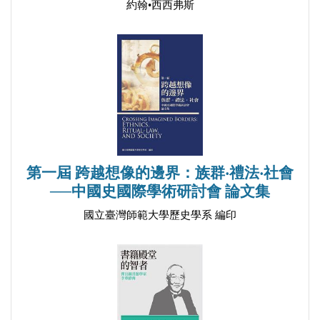
約翰•西西弗斯
第一節 報紙媒介與「新聞」意涵
一、立威與闢謠：報紙合法地位的建立
二、先聞與共聞：現代新聞觀念的萌芽
第二節 圖說專欄與格致問答的科學啟蒙
一、輪船科技的圖說引介
二、科學實證的問答切磋
第三節 普法戰爭與世界秩序的新認識
第一屆 跨越想像的邊界：族群‧禮法‧社會
一、《萬國公法》的國際規則參照
──中國史國際學術研討會 論文集
二、通人王韜的普法戰局論說
國立臺灣師範大學歷史學系 編印
小結
▍第三章 尊聞復興：申報館文藝期刊與同治中興的
文化重建