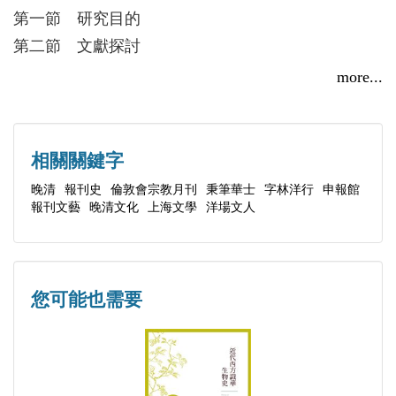
第一節 研究目的
第二節 文獻探討
一、海上文人群體
more...
二、報刊文學文化
三、海外遊歷寫作
第三節 研究範圍與方法
相關關鍵字
晚清
報刊史
倫敦會宗教月刊
秉筆華士
字林洋行
申報館
報刊文藝
晚清文化
上海文學
洋場文人
▍第一章 豫聞授知：倫敦會宗教月刊與秉筆華士的
觀念接軌
您可能也需要
第一節 聖俗嬗遞的西曆時間觀
一、稽古的「神話時間」
二、通用的「世界時間」