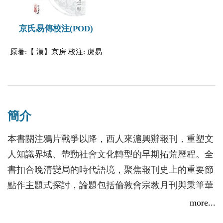
京氏易傳校注(POD)
原著:【 漢】京房 校注: 虎易
簡介
本書關注鴉片戰爭以降，西人來滬興辦報刊，重塑文
人知識界域、帶動社會文化轉型的早期拓荒歷程。全
書扣合晚清變局的時代語境，聚焦報刊史上的重要節
點作主題式探討，論題包括倫敦會宗教月刊與秉筆華
士的觀念接軌、字林洋行新聞紙與大眾傳媒視野的形
more...
成、申報館文藝期刊與同治中興的文化重建、申報館