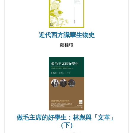
三、中西曆法優劣的比較與反思
第二節 解剖透視的西醫身體觀
一、《全體新論》的廣州翻刻本
二、《全體新論》的上海連載版
近代西方識華生物史
三、從解剖知識到考試制度的交流啟發
羅桂環
第三節 探勘繪測的西洋地理觀
一、《地理全志》的地質學傳播
二、童蒙教材的〈東西半球圖〉
三、琉球遊記刪削與東亞變局警兆
小結
▍第二章 開通聞問：字林洋行新聞紙與大眾傳媒視
做毛主席的好學生：林彪與「文革」
野的形成
（下）