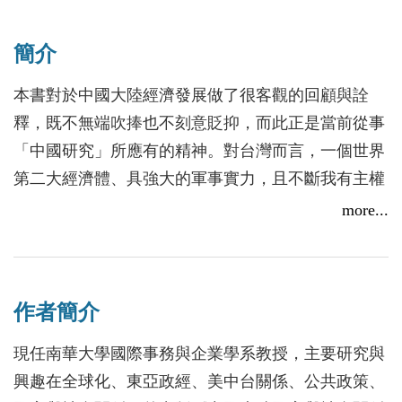
簡介
本書對於中國大陸經濟發展做了很客觀的回顧與詮
釋，既不無端吹捧也不刻意貶抑，而此正是當前從事
「中國研究」所應有的精神。對台灣而言，一個世界
第二大經濟體、具強大的軍事實力，且不斷我有主權
伸張，中國大陸研究不僅是簡單的學術與政策分析，
more...
而是攸關命運的研究，因此，更細緻、客觀、理性的
中國大陸研究與對其發展的正確判斷，台灣比任何國
家都來得更為需要。就此而言，本書做了很好的示
作者簡介
範。
現任南華大學國際事務與企業學系教授，主要研究與
興趣在全球化、東亞政經、美中台關係、公共政策、