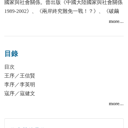
國家與社會關係。曾出版《中國大陸國家與社會關係
1989-2002》、《兩岸終究難免一戰！？》、《破繭
而出：開啟新生命的五種途徑》、《亞太、東亞及兩
more...
岸整合的認同分析》、《自然與社會的對話》、《基
督教與生命關懷》、《2025-2027台海一戰？》、
《認清與化解限制台灣發展的五大矛盾2025-
目錄
2027》、《兩岸和平統一不可能實現：美國、中國大
陸與台灣的政策錯位》，並發表數十篇學術論文在中
目次
外期刊。
王序／王信賢
李序／李英明
寇序／寇健文
張序／張裕亮
more...
自序
第一章 導論