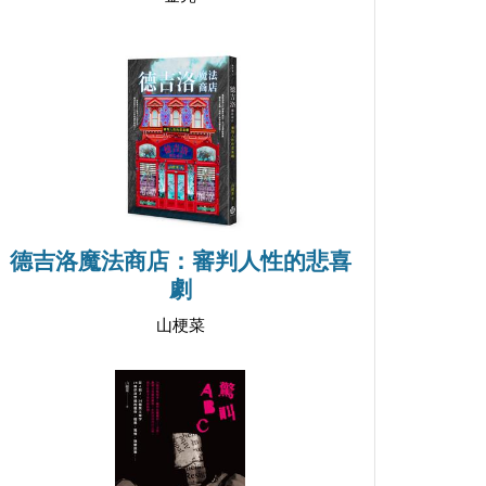
德吉洛魔法商店：審判人性的悲喜
劇
山梗菜