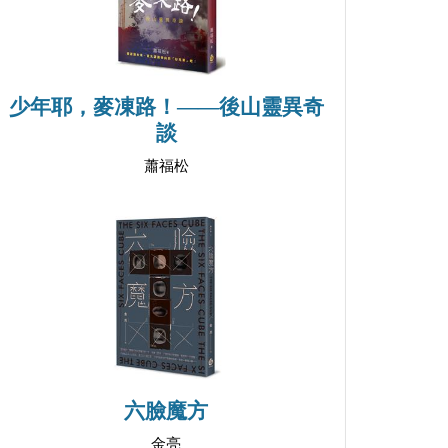
少年耶，麥凍路！——後山靈異奇
談
蕭福松
六臉魔方
金亮