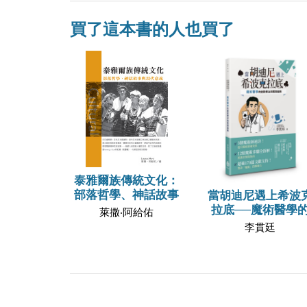
買了這本書的人也買了
泰雅爾族傳統文化：
部落哲學、神話故事
當胡迪尼遇上希波
拉底──魔術醫學
萊撒‧阿給佑
李貫廷