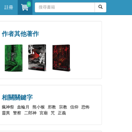
0
註冊
作者其他著作
相關關鍵字
瘋神祭
血輪月
熊小猴
邪教
宗教
信仰
恐怖
靈異
警察
二郎神
宮廟
咒
正義