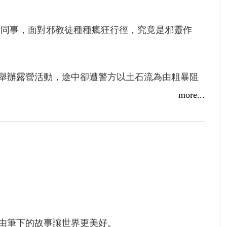
新同事，面對邪教徒種種瘋狂行徑，究竟是邪靈作
舉辦露營活動，途中卻遭警方以土石流為由粗暴阻
卻遭遇一連串怪事。
more...
至出現如行屍走肉般的邪教信徒對他們展開攻擊。
林間躲避發狂信徒的追殺——
陰謀。他們發現，這群信徒正密謀在古葉村重新集
進行獻祭，以修補邪靈受損的元氣。
，將鮮血奉獻給邪靈，而這群上山的大學生，正是
由筆下的故事讓世界更美好。