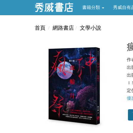
書籍分類
秀威自有
首頁
網路書店
文學小說
作
出
出版
ＩＳ
定價
優惠