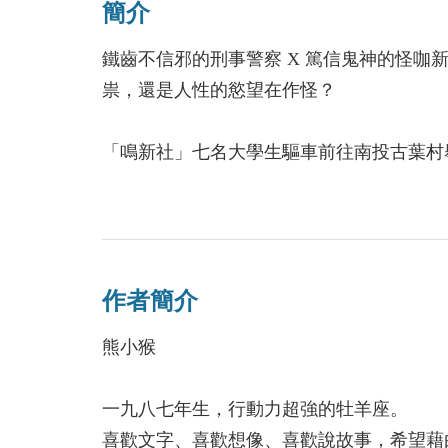
簡介
鐵齒不信邪的刑事警察 X 篤信鬼神的怪咖
祟，還是人性的慾望在作怪？
「鳴新社」七名大學生驅車前往南投古葉村
攔。這群學生不服氣決定偷偷上山，沒想到
諸如夥伴離奇失蹤、休旅車遭到焚毀……甚
最後僅剩翁倩一人脫逃，如同捉迷藏般在山
作者簡介
與此同時，羅宇龍與王大同持續追查邪教的
熊小猴
結，並打算在血輪月與極陰之時交會的夜晚
一九八七年生，行動力超強的牡羊座。
根據邪法，儀式需犧牲六名年輕的處男處女
喜歡文字、喜歡想像、喜歡說故事，希望藉