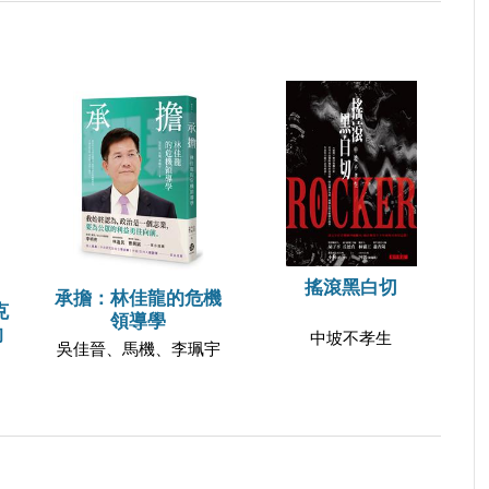
搖滾黑白切
承擔：林佳龍的危機
克
領導學
的
中坡不孝生
吳佳晉、馬機、李珮宇