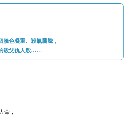
個臉色凝重、殺氣騰騰，
的殺父仇人般……
人命，