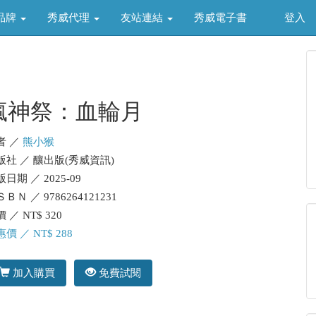
品牌
秀威代理
友站連結
秀威電子書
登入
瘋神祭：血輪月
者 ／
熊小猴
版社 ／ 釀出版(秀威資訊)
日期 ／ 2025-09
ＢＮ ／ 9786264121231
 ／ NT$ 320
價 ／ NT$ 288
加入購買
免費試閱