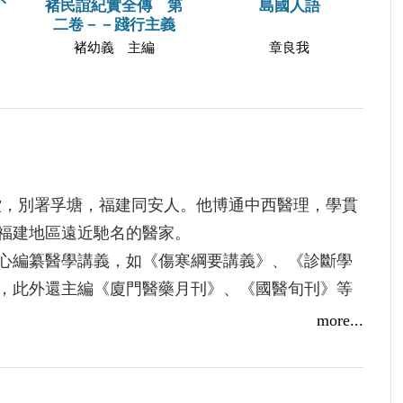
褚民誼紀實全傳 第
島國人語
二卷－－踐行主義
褚幼義 主編
章良我
黼堂，別署孚塘，福建同安人。他博通中西醫理，學貫
福建地區遠近馳名的醫家。
編纂醫學講義，如《傷寒綱要講義》、《診斷學
，此外還主編《廈門醫藥月刊》、《國醫旬刊》等
等，培養後進無數。
more...
港轉赴新加坡避難，落腳於新加坡同安會館行醫濟
為主席，同時兼任廈門公會義務醫師，古稀之年仍
經先聲》等雜誌，積極籌建新加坡國醫專門學校和