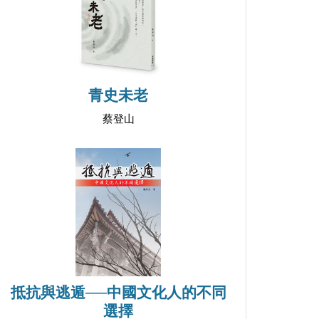
青史未老
蔡登山
抵抗與逃遁──中國文化人的不同
選擇