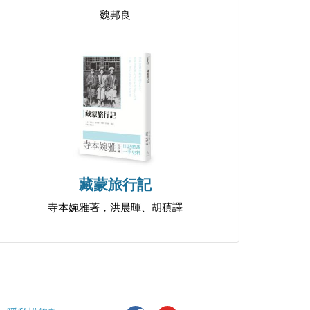
魏邦良
藏蒙旅行記
寺本婉雅著，洪晨暉、胡稹譯