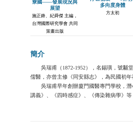
寮國——發展現況與
多向度身體
展望
方太初
施正鋒、紀舜傑 主編，
台灣國際研究學會 共同
策畫出版
簡介
吳瑞甫（1872-1952），名錫璜，號
儒醫，亦曾主修《同安縣志》，為民國初年
吳瑞甫早年創辦廈門國醫專門學校，潛心
講義》、《四時感症》、《傳染雜病學》等
醫學雜誌，致力推動中西醫匯通、中醫教育
1937年抗日戰爭爆發，隔年吳瑞甫經香
世。行醫之餘，他亦創辦中醫學會並被推舉
筆耕不輟，主編《醫粹》、《醫統》、《醫