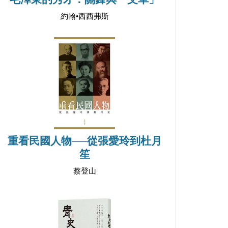
約翰•西西弗斯
重看民國人物──從張愛玲到杜月
笙
蔡登山