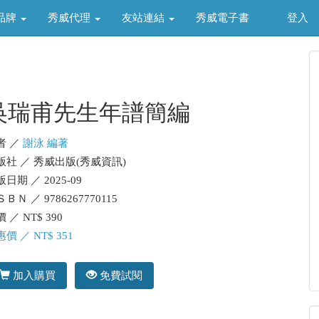
品牌
秀威代理
友站連結
秀威電子書
登入
吳瑞甫先生年譜簡編
者 ／
謝泳 編著
版社 ／ 秀威出版(秀威資訊)
日期 ／ 2025-09
ＢＮ ／ 9786267770115
 ／ NT$ 390
價 ／ NT$ 351
加入購買
免費試閱