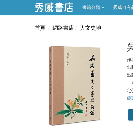
書籍分類
秀威自有
首頁
網路書店
人文史地
作
出
出版
ＩＳ
定價
優惠