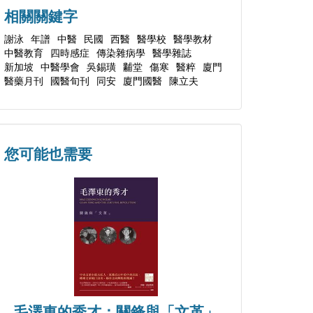
相關關鍵字
謝泳
年譜
中醫
民國
西醫
醫學校
醫學教材
中醫教育
四時感症
傳染雜病學
醫學雜誌
新加坡
中醫學會
吳錫璜
黼堂
傷寒
醫粹
廈門
醫藥月刊
國醫旬刊
同安
廈門國醫
陳立夫
您可能也需要
毛澤東的秀才：關鋒與「文革」