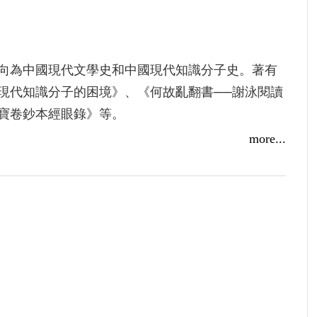
國醫名家」。
啟後的貢獻。本書即以年代為編，收錄其與軍政
作，立體呈現他在醫學、文化與公共事務上的多元
向為中國現代文學史和中國現代知識分子史。著有
現代知識分子的困境》、《何故亂翻書──謝泳閱讀
寶卷鈔本經眼錄》等。
more...