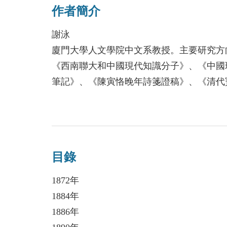
作者簡介
醫學圖書館，為新加坡中醫界敬重，享譽「
吳瑞甫對福建與新加坡中醫發展具有承前
謝泳
商醫各方人士來往書信、論著節錄與詩文創
廈門大學人文學院中文系教授。主要研究方
成就。
《西南聯大和中國現代知識分子》、《中國
筆記》、《陳寅恪晚年詩箋證稿》、《清代
目錄
1872年
1884年
1886年