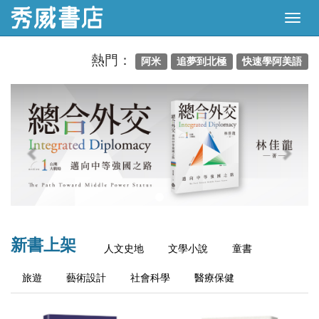
熱門：
阿米
追夢到北極
快速學阿美語
Previous
Next
新書上架
人文史地
文學小說
童書
旅遊
藝術設計
社會科學
醫療保健