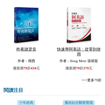
昨夜踏跫音
快速學阿美語：從零到使
用
作者：簡西
作者：Ilong Moto 張裕龍
優惠價
79
折
434
元
優惠價
79
折
379
元
>>>更多79折
閱讀注目
十年經典
魔術結合醫療實踐