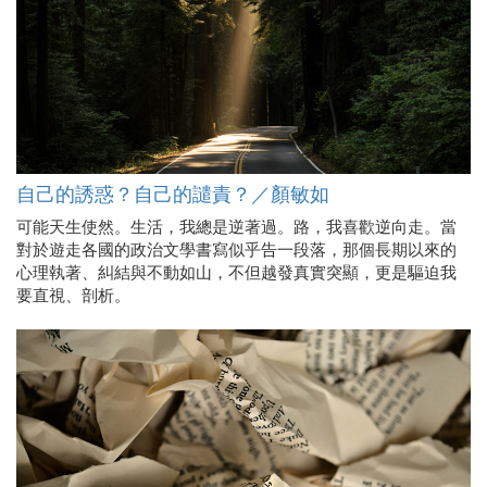
自己的誘惑？自己的譴責？／顏敏如
可能天生使然。生活，我總是逆著過。路，我喜歡逆向走。當
對於遊走各國的政治文學書寫似乎告一段落，那個長期以來的
心理執著、糾結與不動如山，不但越發真實突顯，更是驅迫我
要直視、剖析。