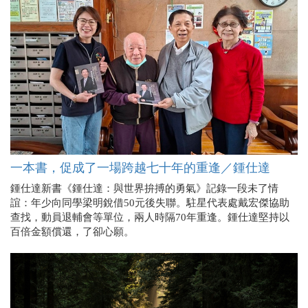
一本書，促成了一場跨越七十年的重逢／鍾仕達
鍾仕達新書《鍾仕達：與世界拚搏的勇氣》記錄一段未了情
誼：年少向同學梁明銳借50元後失聯。駐星代表處戴宏傑協助
查找，動員退輔會等單位，兩人時隔70年重逢。鍾仕達堅持以
百倍金額償還，了卻心願。