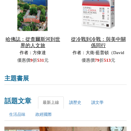
哈佛誌：從查爾斯河到世
從冷戰到冷戰：與美中關
界的人文旅
係同行
作者：方偉達
作者：大衛‧藍普頓（David
M. Lampton）／著，費艾文
優惠價
9
折
531
元
優惠價
79
折
513
元
（Evan Phipps）／譯
主題書展
話題文章
最新上線
讀歷史
讀文學
生活品味
政經國際