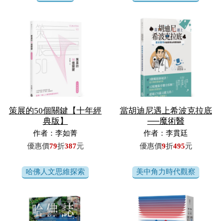
策展的50個關鍵【十年經
當胡迪尼遇上希波克拉底
典版】
──魔術醫
作者：李如菁
作者：李貫廷
優惠價
79
折
387
元
優惠價
9
折
495
元
哈佛人文思維探索
美中角力時代觀察