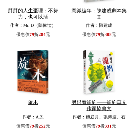
胖胖的人生歪理：不努
意識編年：陳建成劇本集
力，也可以活
II
作者：Mr. D（陳偉愷）
作者：陳建成
優惠價
79
折
284
元
優惠價
79
折
308
元
旋木
另眼看紐約——紐約華文
作家協會文
作者：A.Z.
作者：黎庭月、張鴻運、石
文珊／主編
優惠價
79
折
252
元
優惠價
79
折
331
元