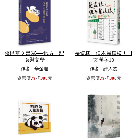
跨域華文書寫──地方、記
是這樣，但不是這樣！日
憶與文學
文漢字10
作者：辛金順
作者：許人杰
優惠價
79
折
308
元
優惠價
79
折
300
元