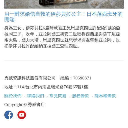
用一封求婚信自救的伊莎貝拉公主：日不落西班牙的
開端
身為王女，伊莎貝拉6歲時就被王兄恩里克四世許配給5歲的亞
拉岡王子。次年，亞拉岡國王胡安二世取得西西里與薩丁尼亞
兩大島，國力大增，恩里克四世就想尋求盟友牽制亞拉岡，改
把伊莎貝拉許配給納瓦拉國王查理四世。
秀威資訊科技股份有限公司 統編：70590871
地址：114 台北市內湖區瑞光路76巷65號1樓
關於我們
．
聯絡我們
．
常見問題
．
服務條款
．
隱私權條款
Copyright © 秀威書店