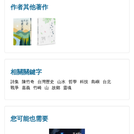
長篇小說
島嶼之歌（一）
作者其他著作
《Psoseongana》、《北京的秋天——一個情報員之
創世紀
死》、《長白山的月光》
白紙
散文集
風的通道
《鴻爪雪痕》
淡水
學術論文集
死神
《小島、大戰略》、《不沉的航空母艦》、《回首向
交錯——悼念王文興
來蕭瑟處——一個殖民地青年的雜種（Hybrid）知識
颱風過後的日常
相關關鍵字
之旅》
讀詩罷——悼念以巴衝突中的亡靈
詩集
陳竹奇
台灣歷史
山水
哲學
科技
島嶼
台北
戰爭
嘉義
竹崎
山
故鄉
靈魂
一支菸——悼念潘木枝醫師
火車上的夢遊
竹崎的夜
雲林溪畔的貓
您可能也需要
熱帶氣旋