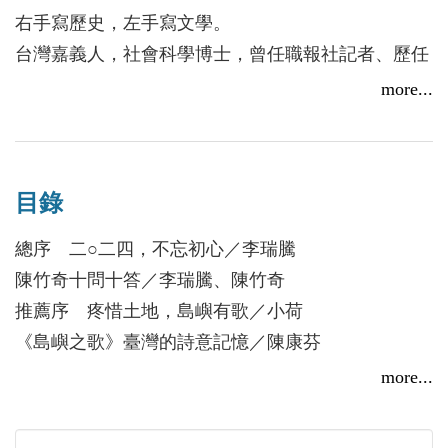
詩，即是他生命旅程的體現。
右手寫歷史，左手寫文學。
他持續書寫、行走、思索，逐漸唱出屬於人民，也屬
台灣嘉義人，社會科學博士，曾任職報社記者、歷任
於這片土地的「島嶼之歌」……
各大學教師，日本筑波大學研究員。目前從事台灣文
more...
學研究，主要領域為後殖民書寫、現代性，並專事寫
作。
現為台灣文學學會會員、台灣詩學季刊社同仁、國際
目錄
筆會獨立中文筆會會員
台灣教授協會會員、華人民主書院協會會員。
總序 二○二四，不忘初心／李瑞騰
陳竹奇十問十答／李瑞騰、陳竹奇
詩集
推薦序 疼惜土地，島嶼有歌／小荷
《光影之間》、《這究竟仍是一場夢》、《在舒伯特
《島嶼之歌》臺灣的詩意記憶／陳康芬
的歌聲中》（秀威出版，台灣詩學吹鼓吹詩人叢書）
自序
more...
短篇小說集
《以父為名》、《涵碧樓傳奇——雲林故事集》
▲島嶼之歌