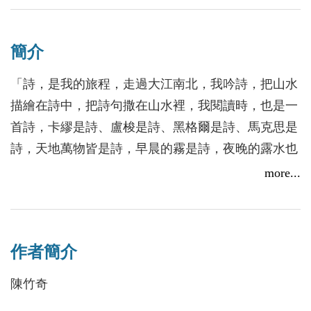
簡介
「詩，是我的旅程，走過大江南北，我吟詩，把山水
描繪在詩中，把詩句撒在山水裡，我閱讀時，也是一
首詩，卡繆是詩、盧梭是詩、黑格爾是詩、馬克思是
詩，天地萬物皆是詩，早晨的霧是詩，夜晚的露水也
是詩，我醉了，詩在我的夢裡，我醒了，遺留在夢境
more...
的是……」
詩人巧妙地融合多樣元素，從台灣的山水、文化與歷
作者簡介
史，到現代科技與西方哲學，無一不是他書寫的題
材。字裡行間流露出他對這片土地深刻的疼惜，並透
陳竹奇
過與自然的交融，展現出靈魂的超越與豐富想像。