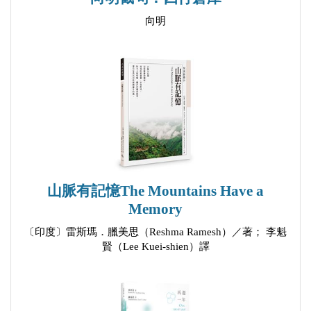
大稻埕行腳
向明
古老的城市
二十一世紀資本論
雨
Suntea ——觀 NetFlix 影集《三體》後清晨散步有感
▲從詩談起
沉默
從詩談起
山脈有記憶The Mountains Have a
Memory
燈
思念的速度
〔印度〕雷斯瑪．臘美思（Reshma Ramesh）／著； 李魁
賢（Lee Kuei-shien）譯
無端飄落的思緒
編輯
一個故事的開始