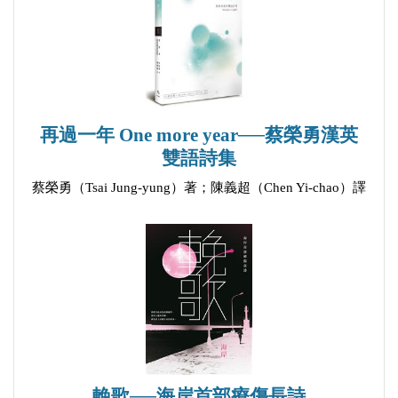
code
▲光影之間
夜之城市
春天的氣息
再過一年 One more year──蔡榮勇漢英
風的方向
雙語詩集
飛鳥
蔡榮勇（Tsai Jung-yung）著；陳義超（Chen Yi-chao）譯
夜
影子
女神
幽暗的流轉
花語
竹溪
府城的夜
風一樣的女孩
輓歌──海岸首部療傷長詩