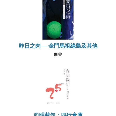
寂靜
關於春天的盼望
斗六的夜色涼如水
布拉格
留言
輕撫
昨日之肉──金門馬祖綠島及其他
眷戀十四行——寫於大度山
白靈
小樓之約
交易
畫
我所愛的雲林溪
罪惡的城市
禿鷹之歌
跨國而來的詩集
島嶼之歌（二）
向明截句：四行倉庫