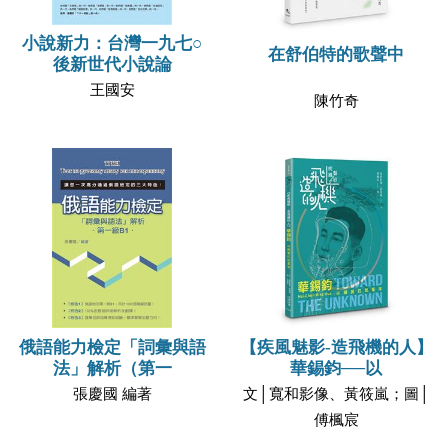
小說新力：台灣一九七○
在舒伯特的歌聲中
後新世代小說論
王國安
陳竹奇
俄語能力檢定「詞彙與語
【疾風魅影-造飛機的人】
法」解析（第一
華錫鈞──以
張慶國 編著
文│寬和影像、黃筱嵐；圖│
傅楓宸